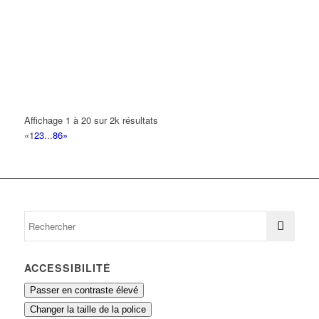
27 Avenue des Aulnes 93420 VILLEPINTE
0.12 km
NEDRO BATIMENT
7 Rue d'Alsace Lorraine 93420 VILLEPINTE
0.13 km
AZS
6 Rue d'Alsace Lorraine 93420 VILLEPINTE
0.13 km
Affichage 1 à 20 sur 2k résultats
GUILLO PHILIPPE
«
1
2
3
...
86
»
10 Avenue du Grand Air 93420 VILLEPINTE
0.14 km
RENOV MAISON
2 Rue Paul Cézanne 93420 VILLEPINTE
0.14 km
ACCESSIBILITÉ
Passer en contraste élevé
Changer la taille de la police