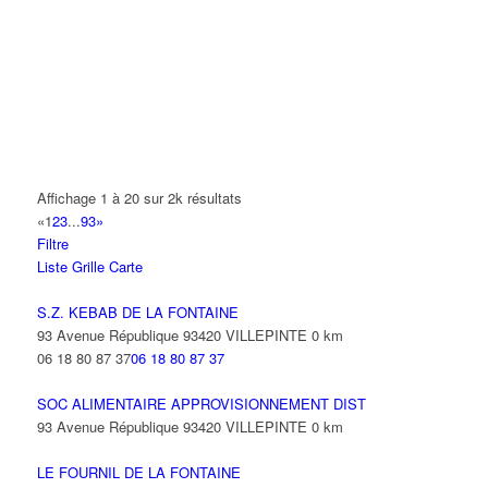
14 Allée Fénelon 93420 VILLEPINTE
A2B TRANSPORTS
165 Allée des Erables 93420 VILLEPINTE
AB AUTO
15 Avenue de Jussieu 93420 VILLEPINTE
ABBAOUI TOUFIK
Affichage 1 à 20 sur 2k résultats
10 Allée Georges Gershwin 93420 VILLEPINTE
«
1
2
3
...
93
»
Filtre
ABBES SARAH
Liste
Grille
Carte
14 Avenue de la Gare 93420 VILLEPINTE
S.Z. KEBAB DE LA FONTAINE
93 Avenue République 93420 VILLEPINTE
0 km
06 18 80 87 37
06 18 80 87 37
SOC ALIMENTAIRE APPROVISIONNEMENT DIST
93 Avenue République 93420 VILLEPINTE
0 km
LE FOURNIL DE LA FONTAINE