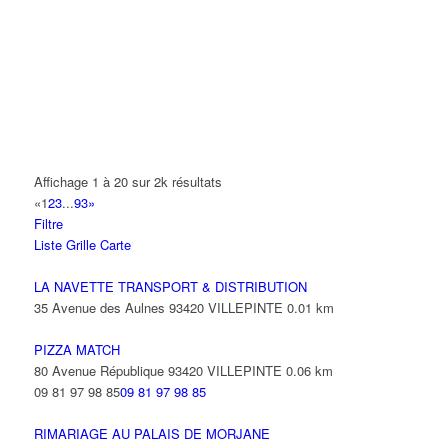
14 Allée Fénelon 93420 VILLEPINTE
A2B TRANSPORTS
165 Allée des Erables 93420 VILLEPINTE
AB AUTO
15 Avenue de Jussieu 93420 VILLEPINTE
ABBAOUI TOUFIK
Affichage 1 à 20 sur 2k résultats
10 Allée Georges Gershwin 93420 VILLEPINTE
«
1
2
3
...
93
»
Filtre
ABBES SARAH
Liste
Grille
Carte
14 Avenue de la Gare 93420 VILLEPINTE
LA NAVETTE TRANSPORT & DISTRIBUTION
35 Avenue des Aulnes 93420 VILLEPINTE
0.01 km
PIZZA MATCH
80 Avenue République 93420 VILLEPINTE
0.06 km
09 81 97 98 85
09 81 97 98 85
RIMARIAGE AU PALAIS DE MORJANE