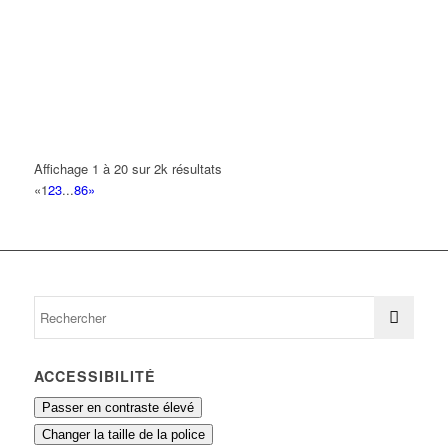
TABAC L'ESCALE
95 avenue de la République 93420 VILLEPINTE
0.1 km
01 48 60 11 89
01 48 60 11 89
AUX CISEAUX D'OR
34 Avenue du Grand Air 93420 VILLEPINTE
0.11 km
Affichage 1 à 20 sur 2k résultats
GARDET GARDET DEPONT EVELYNE
«
1
2
3
...
86
»
16 Avenue des Aulnes 93420 VILLEPINTE
0.12 km
BOUSRIRA ZYAD
67 Avenue République 93420 VILLEPINTE
0.13 km
ACCESSIBILITÉ
Passer en contraste élevé
Changer la taille de la police