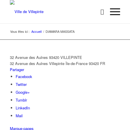
Vous êtes ici :
Accueil
/
DIAWARA MASSATA
32 Avenue des Aulnes 93420 VILLEPINTE
32 Avenue des Aulnes
Villepinte
Île-de-France
93420
FR
Partager
Facebook
Twitter
Google+
Tumblr
LinkedIn
Mail
Marque-pages