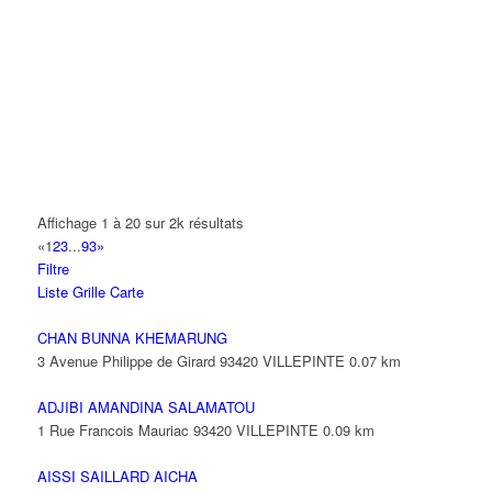
A.Y.S.N
14 Allée Fénelon 93420 VILLEPINTE
A2B TRANSPORTS
165 Allée des Erables 93420 VILLEPINTE
AB AUTO
15 Avenue de Jussieu 93420 VILLEPINTE
ABBAOUI TOUFIK
Affichage 1 à 20 sur 2k résultats
10 Allée Georges Gershwin 93420 VILLEPINTE
«
1
2
3
...
93
»
Filtre
ABBES SARAH
Liste
Grille
Carte
14 Avenue de la Gare 93420 VILLEPINTE
CHAN BUNNA KHEMARUNG
3 Avenue Philippe de Girard 93420 VILLEPINTE
0.07 km
ADJIBI AMANDINA SALAMATOU
1 Rue Francois Mauriac 93420 VILLEPINTE
0.09 km
AISSI SAILLARD AICHA