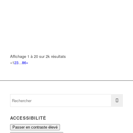
01 43 85 63 62
01 43 85 63 62
L'AUTHENTIC
14 Avenue Emile Dambel 93420 Villepinte
0.11 km
09 80 42 46 05
09 80 42 46 05
JHM PLOMBERIE
5 Avenue des Fougères 93420 VILLEPINTE
0.12 km
Affichage 1 à 20 sur 2k résultats
EDEE
«
1
2
3
...
86
»
6 Rue Jacques Prévert 93420 VILLEPINTE
0.12 km
VALENIS
6 Rue Jacques Prevert 93420 VILLEPINTE
0.12 km
BOUYGUES TELECOM
1 Rue Eugéniecotton 93420 Villepinte
0.12 km
01 39 26 75 00
01 39 26 75 00
ACCESSIBILITÉ
Passer en contraste élevé