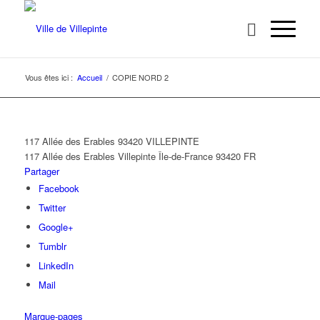
Vous êtes ici :
Accueil
/
COPIE NORD 2
117 Allée des Erables 93420 VILLEPINTE
117 Allée des Erables
Villepinte
Île-de-France
93420
FR
Partager
Facebook
Twitter
Google+
Tumblr
LinkedIn
Mail
Marque-pages