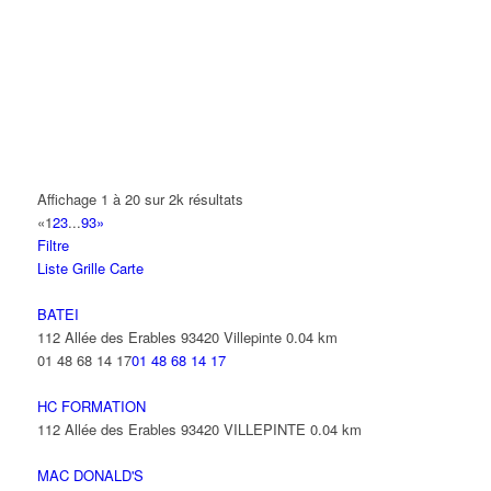
14 Allée Fénelon 93420 VILLEPINTE
A2B TRANSPORTS
165 Allée des Erables 93420 VILLEPINTE
AB AUTO
15 Avenue de Jussieu 93420 VILLEPINTE
ABBAOUI TOUFIK
Affichage 1 à 20 sur 2k résultats
10 Allée Georges Gershwin 93420 VILLEPINTE
«
1
2
3
...
93
»
Filtre
ABBES SARAH
Liste
Grille
Carte
14 Avenue de la Gare 93420 VILLEPINTE
BATEI
112 Allée des Erables 93420 Villepinte
0.04 km
01 48 68 14 17
01 48 68 14 17
HC FORMATION
112 Allée des Erables 93420 VILLEPINTE
0.04 km
MAC DONALD'S