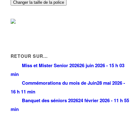
20 Allée des Erables 93420 Villepinte
0.12 km
Changer la taille de la police
RETOUR SUR…
Miss et Mister Senior 2026
26 juin 2026 - 15 h 03
min
Commémorations du mois de Juin
28 mai 2026 -
16 h 11 min
Banquet des séniors 2026
24 février 2026 - 11 h 55
min