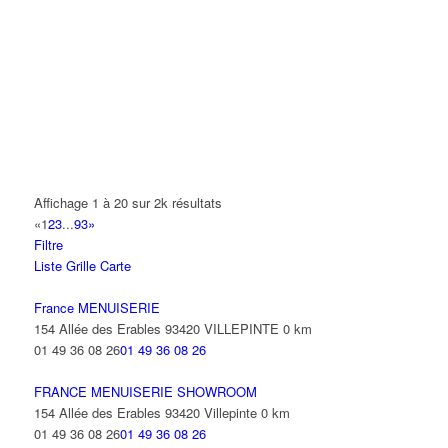
A.Y.S.N
14 Allée Fénelon 93420 VILLEPINTE
A2B TRANSPORTS
165 Allée des Erables 93420 VILLEPINTE
AB AUTO
15 Avenue de Jussieu 93420 VILLEPINTE
ABBAOUI TOUFIK
Affichage 1 à 20 sur 2k résultats
10 Allée Georges Gershwin 93420 VILLEPINTE
«
1
2
3
...
93
»
Filtre
ABBES SARAH
Liste
Grille
Carte
14 Avenue de la Gare 93420 VILLEPINTE
France MENUISERIE
154 Allée des Erables 93420 VILLEPINTE
0 km
01 49 36 08 26
01 49 36 08 26
FRANCE MENUISERIE SHOWROOM
154 Allée des Erables 93420 Villepinte
0 km
01 49 36 08 26
01 49 36 08 26