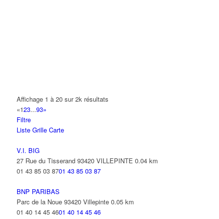
A.Y.S.N
14 Allée Fénelon 93420 VILLEPINTE
A2B TRANSPORTS
165 Allée des Erables 93420 VILLEPINTE
AB AUTO
15 Avenue de Jussieu 93420 VILLEPINTE
ABBAOUI TOUFIK
Affichage 1 à 20 sur 2k résultats
10 Allée Georges Gershwin 93420 VILLEPINTE
«
1
2
3
...
93
»
Filtre
ABBES SARAH
Liste
Grille
Carte
14 Avenue de la Gare 93420 VILLEPINTE
V.I. BIG
27 Rue du Tisserand 93420 VILLEPINTE
0.04 km
01 43 85 03 87
01 43 85 03 87
BNP PARIBAS
Parc de la Noue 93420 Villepinte
0.05 km
01 40 14 45 46
01 40 14 45 46