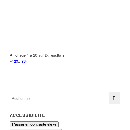
NIANG DAOUDA
Parc de la Noue 93420 VILLEPINTE
0.05 km
PEREIRA RIBEIRO THIERRY
Parc de la Noue 93420 VILLEPINTE
0.05 km
PIZZA LE RELAX CHICHA
Parc de Noue 93420 VILLEPINTE
0.05 km
09 80 84 01 16
09 80 84 01 16
Affichage 1 à 20 sur 2k résultats
«
1
2
3
...
86
»
PIZZERIA SANDWICHERIE NOUE
Parc de Noue 93420 VILLEPINTE
0.05 km
01 43 84 27 50
01 43 84 27 50
SAARBACH Claire
Parc de Noue 93420 VILLEPINTE
0.05 km
01 43 83 75 35
01 43 83 75 35
ACCESSIBILITÉ
Passer en contraste élevé