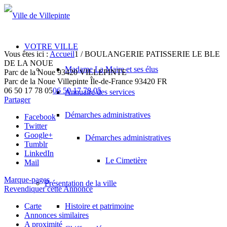
VOTRE VILLE
Vous êtes ici :
Accueil
1
/
BOULANGERIE PATISSERIE LE BLE
DE LA NOUE
Madame La Maire et ses élus
Parc de la Noue 93420 VILLEPINTE
Parc de la Noue
Villepinte
Île-de-France
93420
FR
06 50 17 78 05
06 50 17 78 05
Annuaire des services
Partager
Démarches administratives
Facebook
Twitter
Google+
Démarches administratives
Tumblr
LinkedIn
Le Cimetière
Mail
Marque-pages
Présentation de la ville
Revendiquer cette Annonce
Carte
Histoire et patrimoine
Annonces similaires
A proximité