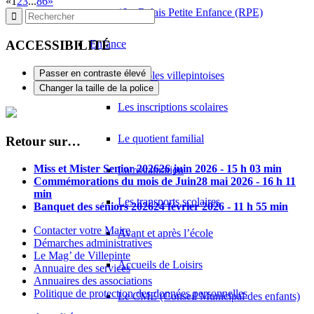
«
1
2
3
...
86
»
/ Le Relais Petite Enfance (RPE)
ACCESSIBILITÉ
Enfance
Passer en contraste élevé
Les écoles villepintoises
Changer la taille de la police
Les inscriptions scolaires
Le quotient familial
Retour sur…
Miss et Mister Senior 2026
26 juin 2026 - 15 h 03 min
La restauration
Commémorations du mois de Juin
28 mai 2026 - 16 h 11
min
Les transports scolaires
Banquet des séniors 2026
24 février 2026 - 11 h 55 min
Contacter votre Maire
Avant et après l’école
Démarches administratives
Le Mag’ de Villepinte
Accueils de Loisirs
Annuaire des services
Annuaires des associations
Politique de protection des données personnelles
Le CME (Conseil Municipal des enfants)