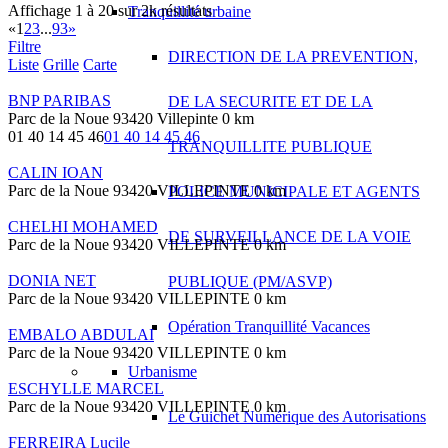
Affichage 1 à 20 sur 2k résultats
Tranquillité urbaine
«
1
2
3
...
93
»
Filtre
DIRECTION DE LA PREVENTION,
Liste
Grille
Carte
BNP PARIBAS
DE LA SECURITE ET DE LA
Parc de la Noue 93420 Villepinte
0 km
01 40 14 45 46
01 40 14 45 46
TRANQUILLITE PUBLIQUE
CALIN IOAN
Parc de la Noue 93420 VILLEPINTE
0 km
POLICE MUNICIPALE ET AGENTS
CHELHI MOHAMED
DE SURVEILLANCE DE LA VOIE
Parc de la Noue 93420 VILLEPINTE
0 km
DONIA NET
PUBLIQUE (PM/ASVP)
Parc de la Noue 93420 VILLEPINTE
0 km
Opération Tranquillité Vacances
EMBALO ABDULAI
Parc de la Noue 93420 VILLEPINTE
0 km
Urbanisme
ESCHYLLE MARCEL
Parc de la Noue 93420 VILLEPINTE
0 km
Le Guichet Numérique des Autorisations
FERREIRA Lucile