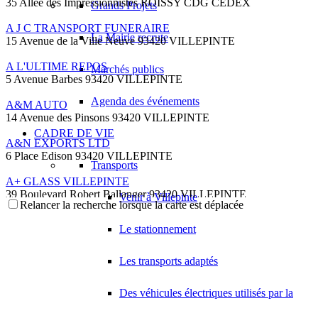
35 Allée des Impressionnistes ROISSY CDG CEDEX
Grands Projets
A J C TRANSPORT FUNERAIRE
La Mairie recrute
15 Avenue de la Ville Neuve 93420 VILLEPINTE
A L'ULTIME REPOS
Marchés publics
5 Avenue Barbes 93420 VILLEPINTE
Agenda des événements
A&M AUTO
14 Avenue des Pinsons 93420 VILLEPINTE
CADRE DE VIE
A&N EXPORTS LTD
6 Place Edison 93420 VILLEPINTE
Transports
A+ GLASS VILLEPINTE
39 Boulevard Robert Ballanger 93420 VILLEPINTE
Venir à Villepinte
Relancer la recherche lorsque la carte est déplacée
01 41 52 34 78
01 41 52 34 78
Le stationnement
A.B METAL SERRURERIE METALLLERIE
57 Boulevard Circulaire 93420 VILLEPINTE
Les transports adaptés
A.F.M. DISTRIBUTION
21 Avenue du Chemin de Fer 93420 Villepinte
Des véhicules électriques utilisés par la
09 66 91 74 67
09 66 91 74 67