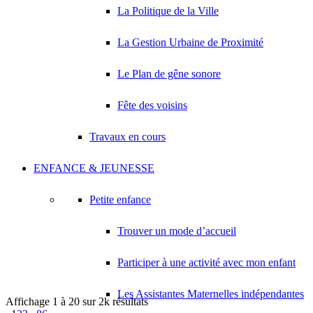
PEREIRA RIBEIRO THIERRY
La Politique de la Ville
Parc de la Noue 93420 VILLEPINTE
0 km
La Gestion Urbaine de Proximité
PIZZA LE RELAX CHICHA
Parc de Noue 93420 VILLEPINTE
0 km
09 80 84 01 16
09 80 84 01 16
Le Plan de gêne sonore
PIZZERIA SANDWICHERIE NOUE
Fête des voisins
Parc de Noue 93420 VILLEPINTE
0 km
01 43 84 27 50
01 43 84 27 50
Travaux en cours
SAARBACH Claire
Parc de Noue 93420 VILLEPINTE
0 km
ENFANCE & JEUNESSE
01 43 83 75 35
01 43 83 75 35
SALINES JESSICA
Petite enfance
Parc de la Noue 93420 VILLEPINTE
0 km
Trouver un mode d’accueil
SAME-ROMAIN Clara
Parc de Noue 93420 VILLEPINTE
0 km
01 43 83 75 35
01 43 83 75 35
Participer à une activité avec mon enfant
Les Assistantes Maternelles indépendantes
Affichage 1 à 20 sur 2k résultats