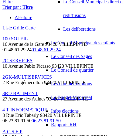
Filtre
Le Conseil Municipal : direct et
Trier par :
Titre
rediffusions
Aléatoire
Liste
Grille
Carte
Les délibérations
100 SOLEIL
Le Conseil Municipal des enfants
16 Avenue de la Gare 93420 VILLEPINTE
01 48 61 29 24
01 48 61 29 24
Le Conseil des Sages
2C SERVICES
10 Avenue Pablo Picasso 93420 VILLEPINTE
Le Conseil de quartier
2GK-MULTISERVICES
2 Rue Eugéniecotton 93420 VILLEPINTE
Les commémorations
3RD BATIMENT
Le Budget Municipal
27 Avenue des Aulnes 93420 VILLEPINTE
4 T INFORMATIQUE
Infos élections
8 Rue Eric Tabarly 93420 VILLEPINTE
06 23 81 91 50
06 23 81 91 50
Rapports RH
A C S E P