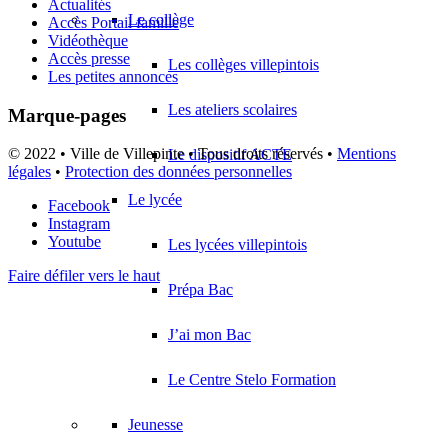
Actualités
Le collège
Accès Portail famille
Vidéothèque
Accès presse
Les collèges villepintois
Les petites annonces
Les ateliers scolaires
Marque-pages
© 2022 • Ville de Villepinte • Tous droits réservés •
Mentions
Le dispositif ACTE
légales
•
Protection des données personnelles
Le lycée
Facebook
Instagram
Youtube
Les lycées villepintois
Faire défiler vers le haut
Prépa Bac
J’ai mon Bac
Le Centre Stelo Formation
Jeunesse