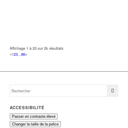
CREDIT AGRICOLE
32 Avenue de la Gare 93420 Villepinte
0.09 km
01 48 61 92 14
01 48 61 92 14
villepinte@ca-paris.fr
ROURE MAGALI ERICA ODETTE
32 Avenue Napée 93420 VILLEPINTE
0.09 km
Affichage 1 à 20 sur 2k résultats
MAAF ASSURANCES
«
1
2
3
...
86
»
28 Avenue de la Gare 93420 Villepinte
0.09 km
01 56 48 00 22
01 56 48 00 22
JONA
24 Avenue de la Gare 93420 VILLEPINTE
0.09 km
01 48 61 33 30
01 48 61 33 30
ACCESSIBILITÉ
Passer en contraste élevé
Changer la taille de la police