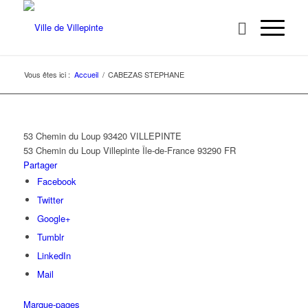
Vous êtes ici :
Accueil
/
CABEZAS STEPHANE
53 Chemin du Loup 93420 VILLEPINTE
53 Chemin du Loup
Villepinte
Île-de-France
93290
FR
Partager
Facebook
Twitter
Google+
Tumblr
LinkedIn
Mail
Marque-pages