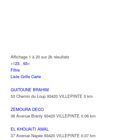
14 Allée Fénelon 93420 VILLEPINTE
A2B TRANSPORTS
165 Allée des Erables 93420 VILLEPINTE
AB AUTO
15 Avenue de Jussieu 93420 VILLEPINTE
ABBAOUI TOUFIK
Affichage 1 à 20 sur 2k résultats
10 Allée Georges Gershwin 93420 VILLEPINTE
«
1
2
3
...
93
»
Filtre
ABBES SARAH
Liste
Grille
Carte
14 Avenue de la Gare 93420 VILLEPINTE
GUITOUNE BRAHIM
53 Chemin du Loup 93420 VILLEPINTE
0 km
ZEMOURA DECO
36 Avenue Branly 93420 VILLEPINTE
0.06 km
EL KHOUAITI AMAL
37 Avenue Napée 93420 VILLEPINTE
0.07 km