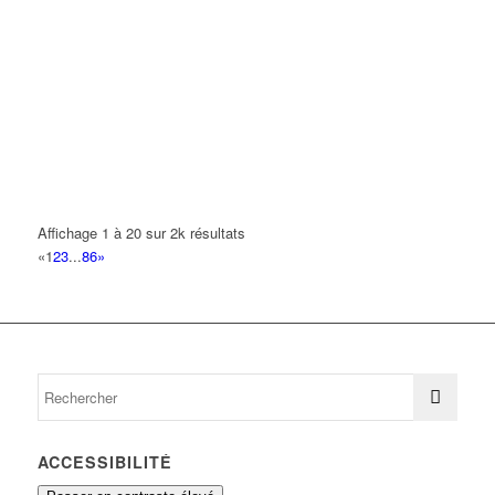
01 43 10 19 50
01 43 10 19 50
LE TOUR DE L EUROPE
159 Boulevard Robert Ballanger 93420 Villepinte
0.08 km
MC SECURITE PRIVEE
159 Boulevard Robert Ballanger 93420 VILLEPINTE
0.08 km
MIMOSA
159 Boulevard Robert Ballanger 93420 VILLEPINTE
0.08 km
Affichage 1 à 20 sur 2k résultats
«
1
2
3
...
86
»
SP
159 Boulevard Robert Ballanger 93420 VILLEPINTE
0.08 km
TRANSPORT RS
159 Boulevard Robert Ballanger 93420 VILLEPINTE
0.08 km
ACCESSIBILITÉ