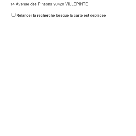
14 Avenue des Pinsons 93420 VILLEPINTE
Relancer la recherche lorsque la carte est déplacée
A&N EXPORTS LTD
6 Place Edison 93420 VILLEPINTE
A+ GLASS VILLEPINTE
39 Boulevard Robert Ballanger 93420 VILLEPINTE
01 41 52 34 78
01 41 52 34 78
A.B METAL SERRURERIE METALLLERIE
57 Boulevard Circulaire 93420 VILLEPINTE
A.F.M. DISTRIBUTION
21 Avenue du Chemin de Fer 93420 Villepinte
09 66 91 74 67
09 66 91 74 67
A.S.B
18 Avenue Saint-Saëns 93420 VILLEPINTE
A.V PLUS TECHNOLOGY
28 Rue Vincent d'Indy 93420 VILLEPINTE