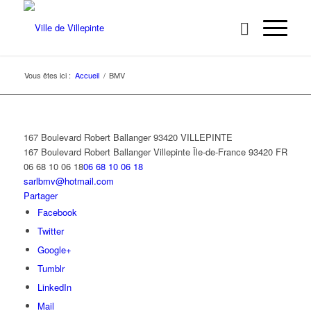
Vous êtes ici :
Accueil
/
BMV
167 Boulevard Robert Ballanger 93420 VILLEPINTE
167 Boulevard Robert Ballanger
Villepinte
Île-de-France
93420
FR
06 68 10 06 18
06 68 10 06 18
sarlbmv@hotmail.com
Partager
Facebook
Twitter
Google+
Tumblr
LinkedIn
Mail