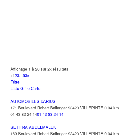
A.Y.S.N
14 Allée Fénelon 93420 VILLEPINTE
A2B TRANSPORTS
165 Allée des Erables 93420 VILLEPINTE
AB AUTO
15 Avenue de Jussieu 93420 VILLEPINTE
ABBAOUI TOUFIK
Affichage 1 à 20 sur 2k résultats
10 Allée Georges Gershwin 93420 VILLEPINTE
«
1
2
3
...
93
»
Filtre
ABBES SARAH
Liste
Grille
Carte
14 Avenue de la Gare 93420 VILLEPINTE
AUTOMOBILES DARIUS
171 Boulevard Robert Ballanger 93420 VILLEPINTE
0.04 km
01 43 83 24 14
01 43 83 24 14
SETITRA ABDELMALEK
163 Boulevard Robert Ballanger 93420 VILLEPINTE
0.04 km