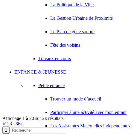
146 Boulevard Robert Ballanger 93420 VILLEPINTE
0.04 km
La Politique de la Ville
01 75 35 76 76
01 75 35 76 76
La Gestion Urbaine de Proximité
PHARMACIE DES PETITS PONTS
150 Boulevard Robert Ballanger 93420 VILLEPINTE
0.04 km
01 43 83 65 89
01 43 83 65 89
Le Plan de gêne sonore
SETITRA ABDELMALEK
Fête des voisins
163 Boulevard Robert Ballanger 93420 VILLEPINTE
0.04 km
GARAGE ERIC
Travaux en cours
154 Boulevard Robert Ballanger 93420 VILLEPINTE
0.06 km
01 43 83 49 72
01 43 83 49 72
ENFANCE & JEUNESSE
L'ASIATIQUE
154 Boulevard Robert Ballanger 93420 VILLEPINTE
0.06 km
Petite enfance
O'CROUSTI D'ASIE
Trouver un mode d’accueil
154 Boulevard Robert Ballanger 93420 VILLEPINTE
0.06 km
01 43 84 63 87
01 43 84 63 87
Participer à une activité avec mon enfant
Affichage 1 à 20 sur 2k résultats
«
1
2
3
...
86
»
Les Assistantes Maternelles indépendantes