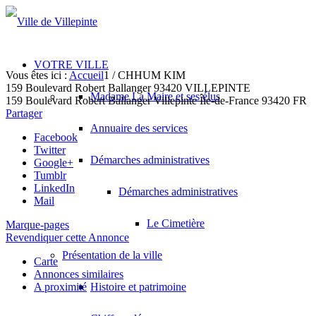
VOTRE VILLE
Vous êtes ici :
Accueil
1
/
CHHUM KIM
159 Boulevard Robert Ballanger 93420 VILLEPINTE
Madame La Maire et ses élus
159 Boulevard Robert Ballanger
Villepinte
Île-de-France
93420
FR
Partager
Annuaire des services
Facebook
Twitter
Démarches administratives
Google+
Tumblr
LinkedIn
Démarches administratives
Mail
Le Cimetière
Marque-pages
Revendiquer cette Annonce
Présentation de la ville
Carte
Annonces similaires
A proximité
Histoire et patrimoine