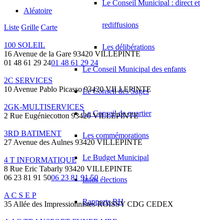
Le Conseil Municipal : direct et
Aléatoire
rediffusions
Liste
Grille
Carte
100 SOLEIL
Les délibérations
16 Avenue de la Gare 93420 VILLEPINTE
01 48 61 29 24
01 48 61 29 24
Le Conseil Municipal des enfants
2C SERVICES
10 Avenue Pablo Picasso 93420 VILLEPINTE
Le Conseil des Sages
2GK-MULTISERVICES
Le Conseil de quartier
2 Rue Eugéniecotton 93420 VILLEPINTE
3RD BATIMENT
Les commémorations
27 Avenue des Aulnes 93420 VILLEPINTE
Le Budget Municipal
4 T INFORMATIQUE
8 Rue Eric Tabarly 93420 VILLEPINTE
06 23 81 91 50
06 23 81 91 50
Infos élections
A C S E P
Rapports RH
35 Allée des Impressionnistes ROISSY CDG CEDEX