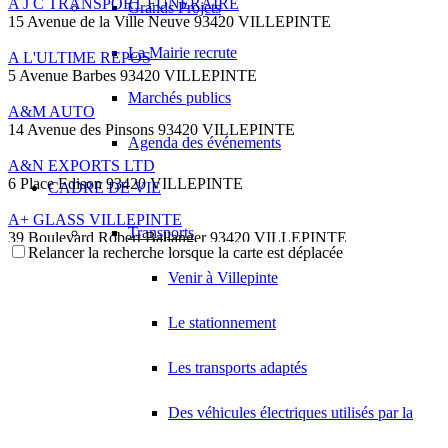
A J C TRANSPORT FUNERAIRE
Grands Projets
15 Avenue de la Ville Neuve 93420 VILLEPINTE
La Mairie recrute
A L'ULTIME REPOS
5 Avenue Barbes 93420 VILLEPINTE
Marchés publics
A&M AUTO
14 Avenue des Pinsons 93420 VILLEPINTE
Agenda des événements
A&N EXPORTS LTD
6 Place Edison 93420 VILLEPINTE
CADRE DE VIE
A+ GLASS VILLEPINTE
Transports
39 Boulevard Robert Ballanger 93420 VILLEPINTE
Relancer la recherche lorsque la carte est déplacée
01 41 52 34 78
01 41 52 34 78
Venir à Villepinte
A.B METAL SERRURERIE METALLLERIE
57 Boulevard Circulaire 93420 VILLEPINTE
Le stationnement
A.F.M. DISTRIBUTION
21 Avenue du Chemin de Fer 93420 Villepinte
Les transports adaptés
09 66 91 74 67
09 66 91 74 67
Des véhicules électriques utilisés par la
A.S.B
18 Avenue Saint-Saëns 93420 VILLEPINTE