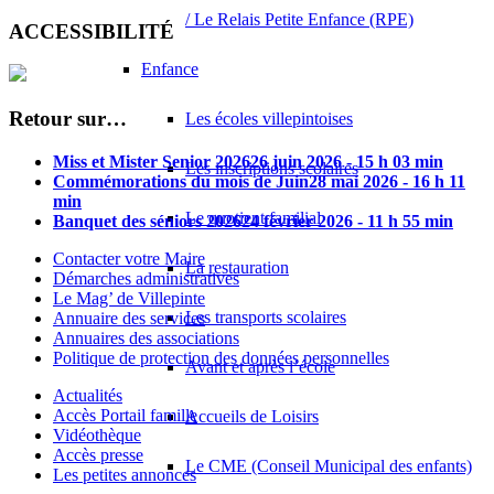
/ Le Relais Petite Enfance (RPE)
ACCESSIBILITÉ
Enfance
Retour sur…
Les écoles villepintoises
Miss et Mister Senior 2026
26 juin 2026 - 15 h 03 min
Les inscriptions scolaires
Commémorations du mois de Juin
28 mai 2026 - 16 h 11
min
Le quotient familial
Banquet des séniors 2026
24 février 2026 - 11 h 55 min
Contacter votre Maire
La restauration
Démarches administratives
Le Mag’ de Villepinte
Les transports scolaires
Annuaire des services
Annuaires des associations
Politique de protection des données personnelles
Avant et après l’école
Actualités
Accès Portail famille
Accueils de Loisirs
Vidéothèque
Accès presse
Le CME (Conseil Municipal des enfants)
Les petites annonces