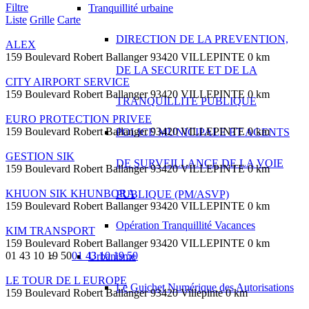
Filtre
Tranquillité urbaine
Liste
Grille
Carte
DIRECTION DE LA PREVENTION,
ALEX
159 Boulevard Robert Ballanger 93420 VILLEPINTE
0 km
DE LA SECURITE ET DE LA
CITY AIRPORT SERVICE
159 Boulevard Robert Ballanger 93420 VILLEPINTE
0 km
TRANQUILLITE PUBLIQUE
EURO PROTECTION PRIVEE
159 Boulevard Robert Ballanger 93420 VILLEPINTE
0 km
POLICE MUNICIPALE ET AGENTS
GESTION SIK
DE SURVEILLANCE DE LA VOIE
159 Boulevard Robert Ballanger 93420 VILLEPINTE
0 km
KHUON SIK KHUNBORA
PUBLIQUE (PM/ASVP)
159 Boulevard Robert Ballanger 93420 VILLEPINTE
0 km
Opération Tranquillité Vacances
KIM TRANSPORT
159 Boulevard Robert Ballanger 93420 VILLEPINTE
0 km
01 43 10 19 50
01 43 10 19 50
Urbanisme
LE TOUR DE L EUROPE
Le Guichet Numérique des Autorisations
159 Boulevard Robert Ballanger 93420 Villepinte
0 km