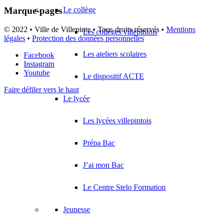
Marque-pages
Le collège
© 2022 • Ville de Villepinte • Tous droits réservés •
Mentions
Les collèges villepintois
légales
•
Protection des données personnelles
Les ateliers scolaires
Facebook
Instagram
Youtube
Le dispositif ACTE
Faire défiler vers le haut
Le lycée
Les lycées villepintois
Prépa Bac
J’ai mon Bac
Le Centre Stelo Formation
Jeunesse