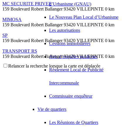
MC SECURITE PRIVEE
d’Urbanisme (GNAU)
159 Boulevard Robert Ballanger 93420 VILLEPINTE
0 km
Le Nouveau Plan Local d’Urbanisme
MIMOSA
159 Boulevard Robert Ballanger 93420 VILLEPINTE
0 km
Les autorisations
SP
159 Boulevard Robert Ballanger 93420 VILLEPINTE
0 km
Cessions immobilières
TRANSPORT RS
159 Boulevard Robert Ballanger 93420 VILLEPINTE
0 km
Avis d’enquêtes publiques
Relancer la recherche lorsque la carte est déplacée
AEDIFEX
Règlement Local de Publicité
155 Boulevard Robert Ballanger 93420 VILLEPINTE
0.02 km
01 43 83 95 49
01 43 83 95 49
aedifex-sarl@orange.fr
Intercommunale
LIMIER MAUD
Commissaire enquêteur
161 Boulevard Robert Ballanger 93420 VILLEPINTE
0.02 km
S.B PRESTIGE AUTO
Vie de quartiers
161 Boulevard Robert Ballanger 93420 VILLEPINTE
0.02 km
01 43 84 00 21
01 43 84 00 21
Les Réunions de Quartiers
DE CARVALHO SOARES JOAO PAULO