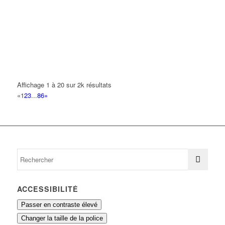
NANNE BAPTISTE RODOLPHE
5 Avenue du Président Coty 93420 VILLEPINTE
0.12 km
01 48 60 26 86
01 48 60 26 86
HYUNDAI
12 Avenue Charles de Gaulle 93420 VILLEPINTE
0.12 km
01 49 63 43 33
01 49 63 43 33
Affichage 1 à 20 sur 2k résultats
«
1
2
3
...
86
»
PEREIRA MACEDO TONI LAURENT OLIVIER
7 Avenue Henri Becquerel 93420 VILLEPINTE
0.13 km
01 49 63 16 22
01 49 63 16 22
TRAORE SAMBA
7 Avenue Henri Becquerel 93420 VILLEPINTE
0.13 km
ACCESSIBILITÉ
Passer en contraste élevé
Changer la taille de la police