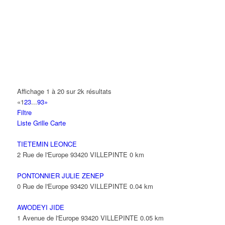
14 Allée Fénelon 93420 VILLEPINTE
A2B TRANSPORTS
165 Allée des Erables 93420 VILLEPINTE
AB AUTO
15 Avenue de Jussieu 93420 VILLEPINTE
ABBAOUI TOUFIK
Affichage 1 à 20 sur 2k résultats
10 Allée Georges Gershwin 93420 VILLEPINTE
«
1
2
3
...
93
»
Filtre
ABBES SARAH
Liste
Grille
Carte
14 Avenue de la Gare 93420 VILLEPINTE
TIETEMIN LEONCE
2 Rue de l'Europe 93420 VILLEPINTE
0 km
PONTONNIER JULIE ZENEP
0 Rue de l'Europe 93420 VILLEPINTE
0.04 km
AWODEYI JIDE
1 Avenue de l'Europe 93420 VILLEPINTE
0.05 km