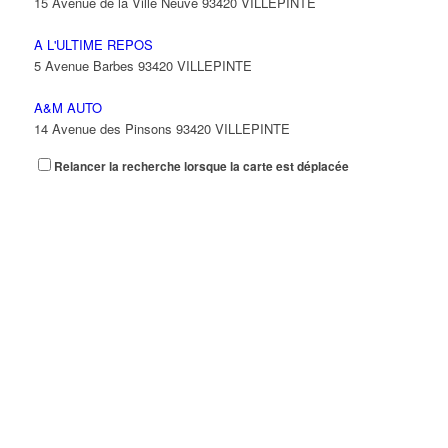
15 Avenue de la Ville Neuve 93420 VILLEPINTE
A L'ULTIME REPOS
5 Avenue Barbes 93420 VILLEPINTE
A&M AUTO
14 Avenue des Pinsons 93420 VILLEPINTE
Relancer la recherche lorsque la carte est déplacée
A&N EXPORTS LTD
6 Place Edison 93420 VILLEPINTE
A+ GLASS VILLEPINTE
39 Boulevard Robert Ballanger 93420 VILLEPINTE
01 41 52 34 78
01 41 52 34 78
A.B METAL SERRURERIE METALLLERIE
57 Boulevard Circulaire 93420 VILLEPINTE
A.F.M. DISTRIBUTION
21 Avenue du Chemin de Fer 93420 Villepinte
09 66 91 74 67
09 66 91 74 67