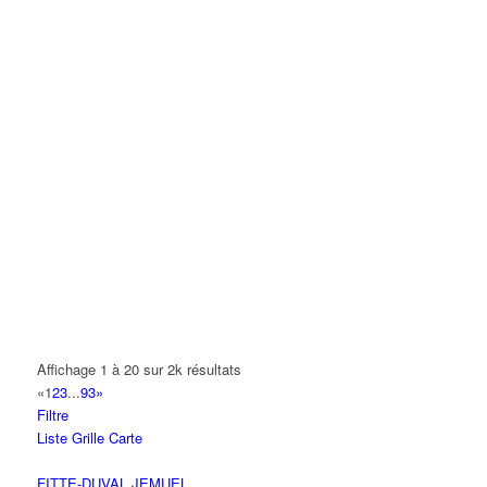
A.S.B
18 Avenue Saint-Saëns 93420 VILLEPINTE
A.V PLUS TECHNOLOGY
28 Rue Vincent d'Indy 93420 VILLEPINTE
A.Y.S.N
14 Allée Fénelon 93420 VILLEPINTE
A2B TRANSPORTS
165 Allée des Erables 93420 VILLEPINTE
AB AUTO
15 Avenue de Jussieu 93420 VILLEPINTE
ABBAOUI TOUFIK
Affichage 1 à 20 sur 2k résultats
10 Allée Georges Gershwin 93420 VILLEPINTE
«
1
2
3
...
93
»
Filtre
ABBES SARAH
Liste
Grille
Carte
14 Avenue de la Gare 93420 VILLEPINTE
FITTE-DUVAL JEMUEL