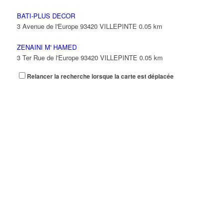
BATI-PLUS DECOR
3 Avenue de l'Europe 93420 VILLEPINTE
0.05 km
ZENAINI M' HAMED
3 Ter Rue de l'Europe 93420 VILLEPINTE
0.05 km
Relancer la recherche lorsque la carte est déplacée
AWODEYI JIDE
1 Avenue de l'Europe 93420 VILLEPINTE
0.05 km
CALIXTE CAMILLE
1 Avenue de l'Europe 93420 VILLEPINTE
0.05 km
NANNE BAPTISTE RODOLPHE
5 Avenue du Président Coty 93420 VILLEPINTE
0.06 km
01 48 60 26 86
01 48 60 26 86
BENJAMIN YVENER
2 Avenue de l'Europe 93420 VILLEPINTE
0.07 km
TIETEMIN LEONCE