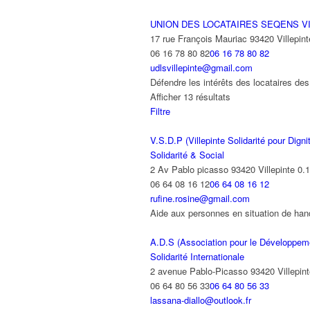
UNION DES LOCATAIRES SEQENS V
17 rue François Mauriac 93420 Villepint
06 16 78 80 82
06 16 78 80 82
udlsvillepinte@gmail.com
Défendre les intérêts des locataires d
Afficher 13 résultats
Filtre
V.S.D.P (Villepinte Solidarité pour Dig
Solidarité & Social
2 Av Pablo picasso 93420 Villepinte
0.
06 64 08 16 12
06 64 08 16 12
rufine.rosine@gmail.com
Aide aux personnes en situation de h
A.D.S (Association pour le Développe
Solidarité Internationale
2 avenue Pablo-Picasso 93420 Villepint
06 64 80 56 33
06 64 80 56 33
lassana-diallo@outlook.fr