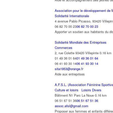
Association pour le développement de 
Solidarité Internationale
4 avenue Pablo Picasso, 93420 Villepin
06 82 70 00 23
06 82 70 00 23
Apporter un soutien aux habitants du dis
Solidarité Mondiale des Entreprises
Commerces
2, rue Colette 93420 Villepinte
0.16 km
01 49 36 01 64
01 49 36 01 64
06 41 93 30 14
06 41 93 30 14
sita1953@orange.fr
Aide aux entreprises
A.F.S.L. (Association Féminine Sportive
Culture et loisirs
Loisirs Divers
Bâtiment N1 Parc La Noue
0.16 km
06 51 67 51 36
06 51 67 51 36
assoc.afsl@gmail.com
Proposer aux femmes et enfants différen