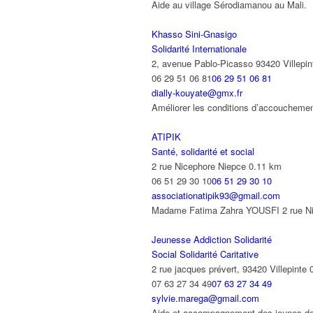
Aide au village Sérodiamanou au Mali
Khasso Sini-Gnasigo
Solidarité Internationale
2, avenue Pablo-Picasso 93420 Villepin
06 29 51 06 81
06 29 51 06 81
dially-kouyate@gmx.fr
Améliorer les conditions d’accouchemen
ATIPIK
Santé, solidarité et social
2 rue Nicephore Niepce
0.11 km
06 51 29 30 10
06 51 29 30 10
associationatipik93@gmail.com
Madame Fatima Zahra YOUSFI 2 rue Nice
Jeunesse Addiction Solidarité
Social Solidarité Caritative
2 rue jacques prévert, 93420 Villepinte
07 63 27 34 49
07 63 27 34 49
sylvie.marega@gmail.com
Aide et accompagnement des jeunes de 11