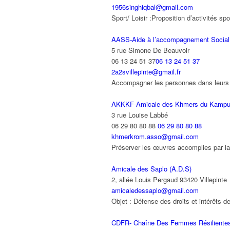
1956singhiqbal@gmail.com
Sport/ Loisir :Proposition d’activités s
AASS-Aide à l’accompagnement Social e
5 rue Simone De Beauvoir
06 13 24 51 37
06 13 24 51 37
2a2svillepinte@gmail.fr
Accompagner les personnes dans leurs d
AKKKF-Amicale des Khmers du Kampu
3 rue Louise Labbé
06 29 80 80 88
06 29 80 80 88
khmerkrom.asso@gmail.com
Préserver les œuvres accomplies par la 
Amicale des Saplo (A.D.S)
2, allée Louis Pergaud 93420 Villepinte
amicaledessaplo@gmail.com
Objet : Défense des droits et intérêts de
CDFR- Chaîne Des Femmes Résiliente