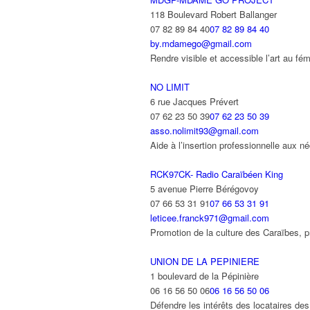
118 Boulevard Robert Ballanger
07 82 89 84 40
07 82 89 84 40
by.mdamego@gmail.com
Rendre visible et accessible l’art au f
NO LIMIT
6 rue Jacques Prévert
07 62 23 50 39
07 62 23 50 39
asso.nolimit93@gmail.com
Aide à l’insertion professionnelle aux 
RCK97CK- Radio Caraïbéen King
5 avenue Pierre Bérégovoy
07 66 53 31 91
07 66 53 31 91
leticee.franck971@gmail.com
Promotion de la culture des Caraïbes, pr
UNION DE LA PEPINIERE
1 boulevard de la Pépinière
06 16 56 50 06
06 16 56 50 06
Défendre les intérêts des locataires des