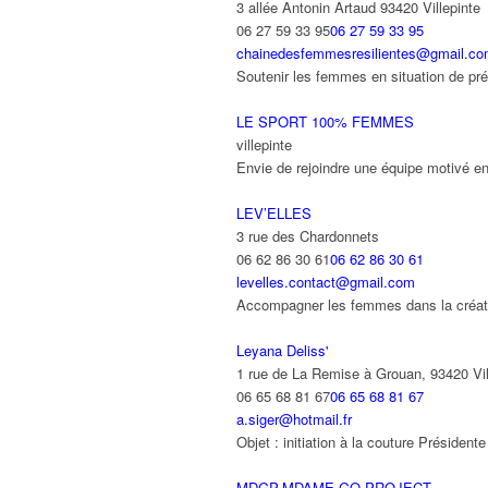
3 allée Antonin Artaud 93420 Villepinte
06 27 59 33 95
06 27 59 33 95
chainedesfemmesresilientes@gmail.c
Soutenir les femmes en situation de pré
LE SPORT 100% FEMMES
villepinte
Envie de rejoindre une équipe motivé en
LEV’ELLES
3 rue des Chardonnets
06 62 86 30 61
06 62 86 30 61
levelles.contact@gmail.com
Accompagner les femmes dans la création
Leyana Deliss'
1 rue de La Remise à Grouan, 93420 Vil
06 65 68 81 67
06 65 68 81 67
a.siger@hotmail.fr
Objet : initiation à la couture Préside
MDGP-MDAME GO PROJECT