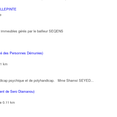
ILLEPINTE
e
es immeubles gérés par le bailleur SEQENS
nité des Personnes Démunies)
11 km
andicap psychique et de polyhandicap. Mme Shamsi SEYED...
ment de Sero Diamanou)
e
0.11 km