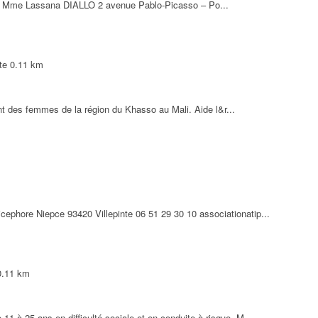
. Mme Lassana DIALLO 2 avenue Pablo-Picasso – Po...
te
0.11 km
t des femmes de la région du Khasso au Mali. Aide l&r...
phore Niepce 93420 Villepinte 06 51 29 30 10 associationatip...
0.11 km
 à 25 ans en difficulté sociale et en conduite à risque. M...