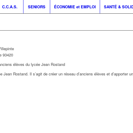
C.C.A.S.
SENIORS
ÉCONOMIE et EMPLOI
SANTÉ & SOLI
llepinte
e
93420
 anciens élèves du lycée Jean Rostand
e Jean Rostand. Il s’agit de créer un réseau d’anciens élèves et d’apporter u