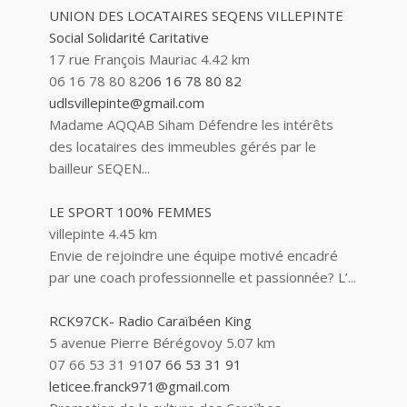
UNION DES LOCATAIRES SEQENS VILLEPINTE
Social Solidarité Caritative
17 rue François Mauriac
4.42 km
06 16 78 80 82
06 16 78 80 82
udlsvillepinte@gmail.com
Madame AQQAB Siham Défendre les intérêts
des locataires des immeubles gérés par le
bailleur SEQEN...
LE SPORT 100% FEMMES
villepinte
4.45 km
Envie de rejoindre une équipe motivé encadré
par une coach professionnelle et passionnée? L’...
RCK97CK- Radio Caraïbéen King
5 avenue Pierre Bérégovoy
5.07 km
07 66 53 31 91
07 66 53 31 91
leticee.franck971@gmail.com