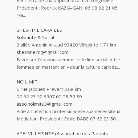
Venir en aide à la population active congolaise
Président : Rodrick KAZIA-GANI 06 98 82 21 05
rka...
SHESHINE CARAÏBES
Solidarité & Social
3 allée Antonin Artaud 93420 Villepinte
1.71 km
sheshine.mg@gmail.com
Favoriser l’épanouissement et le lien social entre
femmes en mettant en valeur la culture caribée...
NO LIMIT
6 rue Jacques Prévert
3.68 km
07 62 23 50 39
07 62 23 50 39
asso.nolimit93@gmail.com
Aide à l’insertion professionnelle aux nécessiteux.
Médiation. Président : Emile DABE 07 62 23 50...
APEI VILLEPINTE (Association des Parents