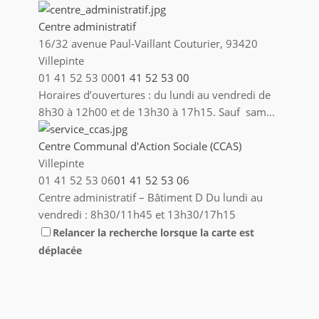
Centre administratif
16/32 avenue Paul-Vaillant Couturier, 93420
Villepinte
01 41 52 53 00
01 41 52 53 00
Horaires d’ouvertures : du lundi au vendredi de
8h30 à 12h00 et de 13h30 à 17h15. Sauf sam...
Centre Communal d'Action Sociale (CCAS)
Villepinte
01 41 52 53 06
01 41 52 53 06
Centre administratif – Bâtiment D Du lundi au
vendredi : 8h30/11h45 et 13h30/17h15
(Fermetu...
Relancer la recherche lorsque la carte est
déplacée
Centre culturel Joseph Kessel
251 Bd Ballanger, Villepinte
01 55 85 96 10
01 55 85 96 10
Guichet culture ou billetterie Médiathèque