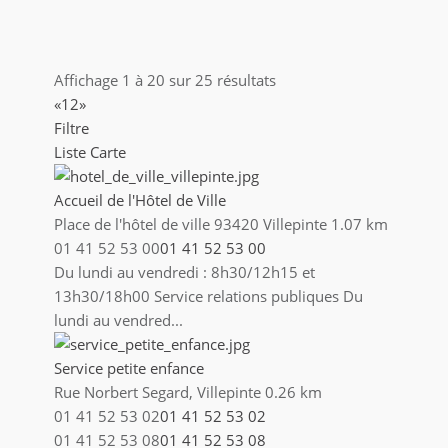
le Centre Nelson Mandela comprend : Une
Crèche familiale Une centre de loisirs (ALSH), Un
point ...
Affichage 1 à 20 sur 25 résultats
Centre Technique Municipal (CTM)
«
1
2
»
88 Bd Laurent et Danielle Casanova, Villepinte
Filtre
01 41 52 11 80
01 41 52 11 80
Liste
Carte
Ouvert du lundi au vendredi : 8h30/11h45 et
13h30/17h15
Accueil de l'Hôtel de Ville
Place de l'hôtel de ville 93420 Villepinte
1.07 km
Cimetière Communal
01 41 52 53 00
01 41 52 53 00
Route de Tremblay en France, Villepinte
Du lundi au vendredi : 8h30/12h15 et
01 43 84 63 14
01 43 84 63 14
13h30/18h00 Service relations publiques Du
Du 1er octobre au 31 mars : tous les jours de
lundi au vendred...
8h30 à 16h45 Du 1er avril au 30 septembre :
tous le...
Service petite enfance
Rue Norbert Segard, Villepinte
0.26 km
Conservatoire
01 41 52 53 02
01 41 52 53 02
251 Bd Ballanger, Villepinte
01 41 52 53 08
01 41 52 53 08