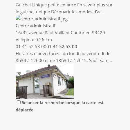
01 55 85 96 20
01 55 85 96 20
Guichet Unique petite enfance En savoir plus sur
le guichet unique Découvrir les modes d’ac...
Direction de l'économie et du commerce
Central Park, 8 allée des écureuils, 93420
Centre administratif
Villepinte
16/32 avenue Paul-Vaillant Couturier, 93420
01 41 52 13 26
01 41 52 13 26
Villepinte
0.26 km
Du lundi au vendredi : 8h30/11h45 et
01 41 52 53 00
01 41 52 53 00
13h30/17h15
Horaires d’ouvertures : du lundi au vendredi de
8h30 à 12h00 et de 13h30 à 17h15. Sauf sam...
Direction Politique de la ville - Démarches
quartiers
Villepinte
01 41 52 53 00
01 41 52 53 00
Centre administratif – Bâtiment F – 1er étage Du
lundi au vendredi : 8h30/11h45 et 13...
Relancer la recherche lorsque la carte est
Centre municipal de Prévention Santé
déplacée
État civil et affaires générales
16/32 Avenue Paul Vaillant-Couturier 93420
Villepinte
Villepinte
0.33 km
01 41 52 53 14
01 41 52 53 14
01 43 85 96 09
01 43 85 96 09