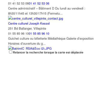
01 41 52 53 06
01 41 52 53 06
Centre administratif – Bâtiment D Du lundi au vendredi :
8h30/11h45 et 13h30/17h15 (Fermetu...
Centre culturel Joseph Kessel
251 Bd Ballanger, Villepinte
01 55 85 96 10
01 55 85 96 10
Guichet culture ou billetterie Médiathèque Galerie d’exposition
Horaires d’ouverture du g...
Relancer la recherche lorsque la carte est déplacée
Centre municipal de Prévention Santé
16/32 Avenue Paul Vaillant-Couturier 93420 Villepinte
01 43 85 96 09
01 43 85 96 09
29, rue Daguerre (à partir du mardi 17 janvier 2023) Lundi au
vendredi : 8h30/12H et 13h30/17h1...
Centre Nelson Mandela
19 Avenue Cuvier, 93420 Villepinte, France
01 80 62 20 06
01 80 62 20 06
le Centre Nelson Mandela comprend : Une Crèche familiale Une
centre de loisirs (ALSH), Un point ...