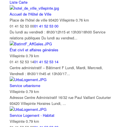
Liste
Carte
Villepinte
01 41 52 53 14
01 41 52 53 14
Accueil de l'Hôtel de Ville
Centre administratif – Bâtiment F Lundi, Mardi, Mercredi,
Place de l'hôtel de ville 93420 Villepinte
0.76 km
Vendredi : 8h30/11h45 et 13h30/17...
01 41 52 53 00
01 41 52 53 00
Du lundi au vendredi : 8h30/12h15 et 13h30/18h00 Service
Mission Dépendance Handicap / Maison Municipale du Handicap
relations publiques Du lundi au vendred...
93420 Villepinte
MAISON MUNICIPALE DU HANDICAP 29 rue Daguerre 93420
État civil et affaires générales
Villepinte La Maison municipale du handicap a...
Villepinte
0.79 km
01 41 52 53 14
01 41 52 53 14
Point d'accès au Droit (PAD)
Centre administratif – Bâtiment F Lundi, Mardi, Mercredi,
15 avenue Auguste Blanqui, Villepinte
Vendredi : 8h30/11h45 et 13h30/17...
01 48 61 86 30
01 48 61 86 30
Au Point Accès au Droit (PA.D.), les permanences sont assurées
Service urbanisme
depuis le lundi 20 décembre au Cen...
Villepinte
0.79 km
Adresse Centre Administratif 16/32 rue Paul Vaillant Couturier
Police municipale
93420 Villepinte Horaires Lundi, ...
rue Clarissa jean-Philippe 93420 Villepinte
01 41 52 10 20
01 41 52 10 20
Service Logement - Habitat
Du lundi au vendredi : 8h30/12h et 13h30/17h Fermé le samedi
Villepinte
0.79 km
Horaires d’intervention des agents s...