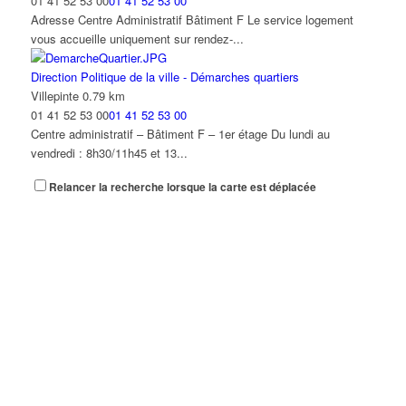
01 41 52 53 00
01 41 52 53 00
Adresse Centre Administratif Bâtiment F Le service logement
Service des affaires scolaires - Guichet unique enfance -
vous accueille uniquement sur rendez-...
Education
16-32, avenue Paul Vaillant-Couturier, 9320 Villepinte
Direction Politique de la ville - Démarches quartiers
01 78 78 34 33
01 78 78 34 33
Villepinte
0.79 km
Pendant la période estivale, le service Guichet Unique (Centre
01 41 52 53 00
01 41 52 53 00
Administratif – Bâtiment A) ...
Centre administratif – Bâtiment F – 1er étage Du lundi au
vendredi : 8h30/11h45 et 13...
Service des Personnes à Mobilité Réduite (PMR)
Villepinte
Relancer la recherche lorsque la carte est déplacée
Services techniques
01 41 52 53 06
01 41 52 53 06
Villepinte
0.79 km
Centre administratif – Bâtiment D Du lundi au vendredi :
01 41 52 53 00
01 41 52 53 00
8h30/11h45 et 13h30/17h15
Centre Administratif – Bâtiment B Du lundi au vendredi :
8h30/11h45 et 13h30/17h15 Attentio...
Service des sports
Rue Pierre Audat, Villepinte
Service RSA Insertion
01 43 84 84 51
01 43 84 84 51
5 rue Pierre Audat 93420 Villepinte
0.79 km
Lundi au vendredi : 8h30/12h et 13h30/17h15 Ouverture les deux
01 41 52 53 38
01 41 52 53 38
samedis avant chaque vacances sco...
5 rue Pierre Audat 93420 Villepinte Du mardi au vendredi :
8h30/11h45 et 13h30/17h15
Service Jeunesse