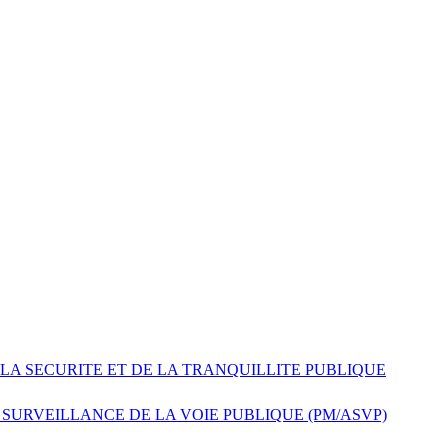
l au 30 septembre : tous le...
8h30/11h45 et 13...
 LA SECURITE ET DE LA TRANQUILLITE PUBLIQUE
 SURVEILLANCE DE LA VOIE PUBLIQUE (PM/ASVP)
 8h30/11h45 et 13h30/17...