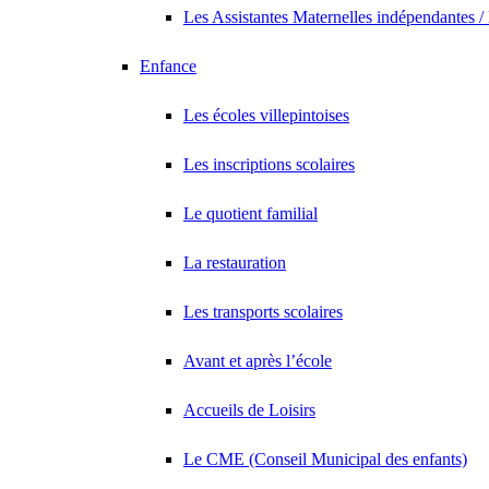
01 41 52 53 02
01 41 52 53 02
Les Assistantes Maternelles indépendantes /
01 41 52 53 08
01 41 52 53 08
Guichet Unique petite enfance En savoir plus sur le guichet unique Dé
Enfance
État civil et affaires générales
Villepinte
2.04 km
Les écoles villepintoises
01 41 52 53 14
01 41 52 53 14
Centre administratif – Bâtiment F Lundi, Mardi, Mercredi, Vendredi :
Les inscriptions scolaires
Service urbanisme
Villepinte
2.04 km
Le quotient familial
Adresse Centre Administratif 16/32 rue Paul Vaillant Couturier 93420 
La restauration
Service Logement - Habitat
Villepinte
2.04 km
01 41 52 53 00
01 41 52 53 00
Les transports scolaires
Adresse Centre Administratif Bâtiment F Le service logement vous acc
Avant et après l’école
Direction Politique de la ville - Démarches quartiers
Villepinte
2.04 km
01 41 52 53 00
01 41 52 53 00
Accueils de Loisirs
Centre administratif – Bâtiment F – 1er étage Du lundi au vendredi : 
Le CME (Conseil Municipal des enfants)
Services techniques
Villepinte
2.04 km