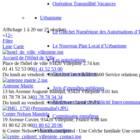
Opération Tranquillité Vacances
Mission Dépendance Handicap / Maison Municipale du Handicap
93420 Villepinte
MAISON MUNICIPALE DU HANDICAP 29 rue Daguerre 93420 Villep
Urbanisme
Police municipale
Affichage 1 à 20 sur 25 résultats
Le Guichet Numérique des Autorisations 
rue Clarissa jean-Philippe 93420 Villepinte
«
1
2
»
01 41 52 10 20
01 41 52 10 20
Filtre
Du lundi au vendredi : 8h30/12h et 13h30/17h Fermé le samedi Horaire
Le Nouveau Plan Local d’Urbanisme
Liste
Carte
Service des affaires scolaires - Guichet unique enfance - Education
Accueil de l'Hôtel de Ville
Les autorisations
16-32, avenue Paul Vaillant-Couturier, 9320 Villepinte
Place de l'hôtel de ville 93420 Villepinte
2.74 km
01 78 78 34 33
01 78 78 34 33
01 41 52 53 00
01 41 52 53 00
Pendant la période estivale, le service Guichet Unique (Centre Adminis
Cessions immobilières
Du lundi au vendredi : 8h30/12h15 et 13h30/18h00 Service relations 
Service des Personnes à Mobilité Réduite (PMR)
Antenne Mairie
Avis d’enquêtes publiques
Villepinte
13 bis Avenue Auguste Blanqui, 93420 Villepinte
0.01 km
01 41 52 53 06
01 41 52 53 06
01 78 78 34 34
01 78 78 34 34
Centre administratif – Bâtiment D Du lundi au vendredi : 8h30/11h4
Règlement Local de Publicité Intercommuna
Du lundi au vendredi : 8h30/12h et 13h30/17h15
Service des sports
Centre Nelson Mandela
Commissaire enquêteur
Rue Pierre Audat, Villepinte
19 Avenue Cuvier, 93420 Villepinte, France
0.98 km
01 43 84 84 51
01 43 84 84 51
01 80 62 20 06
01 80 62 20 06
Lundi au vendredi : 8h30/12h et 13h30/17h15 Ouverture les deux sam
Vie de quartiers
le Centre Nelson Mandela comprend : Une Crèche familiale Une centre