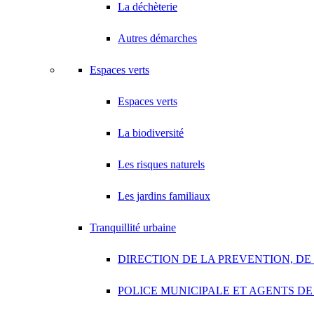
La déchèterie
Cimetière Communal
Route de Tremblay en France, Villepinte
Autres démarches
01 43 84 63 14
01 43 84 63 14
Du 1er octobre au 31 mars : tous les jours de 8h30 à 16h45 Du 1er avri
Espaces verts
Conservatoire
251 Bd Ballanger, Villepinte
Espaces verts
01 55 85 96 20
01 55 85 96 20
La biodiversité
Direction de l'économie et du commerce
Central Park, 8 allée des écureuils, 93420 Villepinte
01 41 52 13 26
01 41 52 13 26
Les risques naturels
Du lundi au vendredi : 8h30/11h45 et 13h30/17h15
Les jardins familiaux
Direction Politique de la ville - Démarches quartiers
Villepinte
01 41 52 53 00
01 41 52 53 00
Tranquillité urbaine
Centre administratif – Bâtiment F – 1er étage Du lundi au vendredi : 
DIRECTION DE LA PREVENTION, DE
État civil et affaires générales
Villepinte
01 41 52 53 14
01 41 52 53 14
POLICE MUNICIPALE ET AGENTS DE
Centre administratif – Bâtiment F Lundi, Mardi, Mercredi, Vendredi :