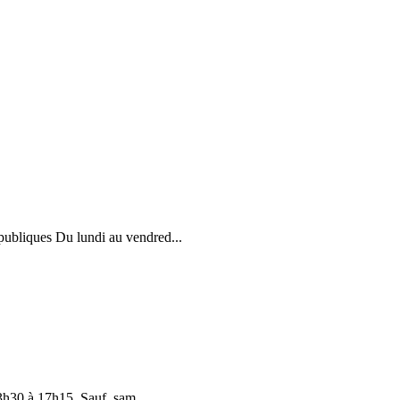
publiques Du lundi au vendred...
13h30 à 17h15. Sauf sam...