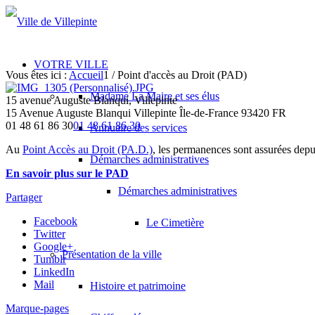
VOTRE VILLE
Vous êtes ici :
Accueil
1
/
Point d'accès au Droit (PAD)
Madame La Maire et ses élus
15 avenue Auguste Blanqui, Villepinte
15 Avenue Auguste Blanqui
Villepinte
Île-de-France
93420
FR
01 48 61 86 30
01 48 61 86 30
Annuaire des services
Au
Point Accès au Droit (PA.D.)
, les permanences sont assurées depu
Démarches administratives
En savoir plus sur le PAD
Démarches administratives
Partager
Facebook
Le Cimetière
Twitter
Google+
Présentation de la ville
Tumblr
LinkedIn
Mail
Histoire et patrimoine
Marque-pages