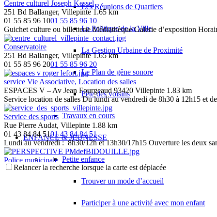
Service Jeunesse
Centre culturel Joseph Kessel
Les Réunions de Quartiers
8 allée des écureuils, 93420 Villepinte
251 Bd Ballanger, Villepinte
1.65 km
01 41 52 53 10
01 41 52 53 10
01 55 85 96 10
01 55 85 96 10
Service Jeunesse Du lundi au vendredi : 8h30/11h45 et 13h30/17h1
La Politique de la Ville
Guichet culture ou billetterie Médiathèque Galerie d’exposition Horair
Service Logement - Habitat
Conservatoire
La Gestion Urbaine de Proximité
Villepinte
251 Bd Ballanger, Villepinte
1.65 km
01 41 52 53 00
01 41 52 53 00
01 55 85 96 20
01 55 85 96 20
Adresse Centre Administratif Bâtiment F Le service logement vous acc
Le Plan de gêne sonore
service Vie Associative, Location des salles
ESPACES V – Av Jean Fourgeaud 93420 Villepinte
1.83 km
Fête des voisins
Service location de salles Du lundi au vendredi de 8h30 à 12h15 et de
Travaux en cours
Service des sports
Rue Pierre Audat, Villepinte
1.88 km
01 43 84 84 51
01 43 84 84 51
ENFANCE & JEUNESSE
Lundi au vendredi : 8h30/12h et 13h30/17h15 Ouverture les deux sam
Petite enfance
Police municipale
Relancer la recherche lorsque la carte est déplacée
rue Clarissa jean-Philippe 93420 Villepinte
1.92 km
01 41 52 10 20
01 41 52 10 20
Trouver un mode d’accueil
Du lundi au vendredi : 8h30/12h et 13h30/17h Fermé le samedi Horaire
Participer à une activité avec mon enfant
Service petite enfance
Rue Norbert Segard, Villepinte
2.02 km