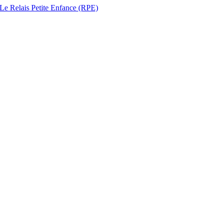
 Le Relais Petite Enfance (RPE)
couvrir les modes d’ac...
 8h30/11h45 et 13h30/17...
Villepinte Horaires Lundi, ...
ueille uniquement sur rendez-...
8h30/11h45 et 13...