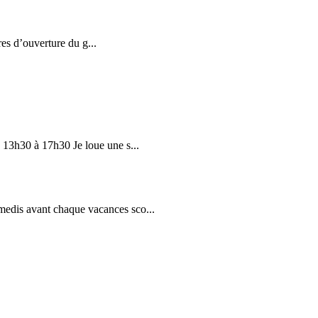
5
es d’ouverture du g...
ueille uniquement sur rendez-...
 13h30 à 17h30 Je loue une s...
edis avant chaque vacances sco...
s d’intervention des agents s...