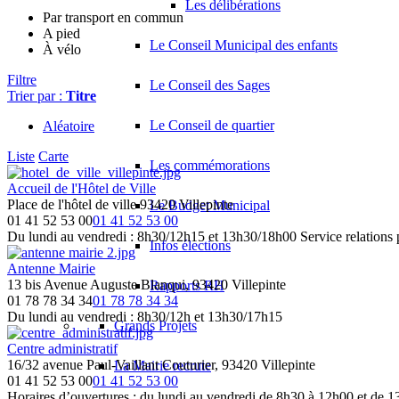
Les délibérations
Par transport en commun
A pied
Le Conseil Municipal des enfants
À vélo
Filtre
Le Conseil des Sages
Trier par :
Titre
Le Conseil de quartier
Aléatoire
Liste
Carte
Les commémorations
Accueil de l'Hôtel de Ville
Place de l'hôtel de ville 93420 Villepinte
Le Budget Municipal
01 41 52 53 00
01 41 52 53 00
Du lundi au vendredi : 8h30/12h15 et 13h30/18h00 Service relations 
Infos élections
Antenne Mairie
13 bis Avenue Auguste Blanqui, 93420 Villepinte
Rapports RH
01 78 78 34 34
01 78 78 34 34
Du lundi au vendredi : 8h30/12h et 13h30/17h15
Grands Projets
Centre administratif
16/32 avenue Paul-Vaillant Couturier, 93420 Villepinte
La Mairie recrute
01 41 52 53 00
01 41 52 53 00
Horaires d’ouvertures : du lundi au vendredi de 8h30 à 12h00 et de 