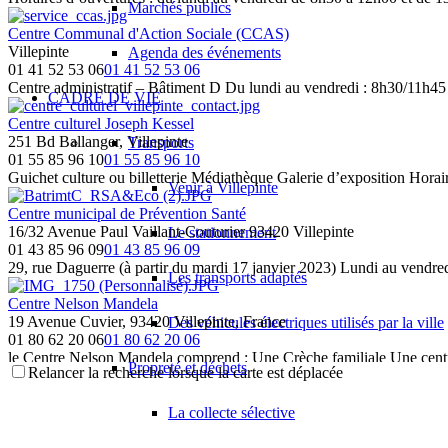
Marchés publics
Centre Communal d'Action Sociale (CCAS)
Villepinte
Agenda des événements
01 41 52 53 06
01 41 52 53 06
Centre administratif – Bâtiment D Du lundi au vendredi : 8h30/11h45
CADRE DE VIE
Centre culturel Joseph Kessel
251 Bd Ballanger, Villepinte
Transports
01 55 85 96 10
01 55 85 96 10
Guichet culture ou billetterie Médiathèque Galerie d’exposition Horair
Venir à Villepinte
Centre municipal de Prévention Santé
16/32 Avenue Paul Vaillant-Couturier 93420 Villepinte
Le stationnement
01 43 85 96 09
01 43 85 96 09
29, rue Daguerre (à partir du mardi 17 janvier 2023) Lundi au vendre
Les transports adaptés
Centre Nelson Mandela
19 Avenue Cuvier, 93420 Villepinte, France
Des véhicules électriques utilisés par la ville
01 80 62 20 06
01 80 62 20 06
le Centre Nelson Mandela comprend : Une Crèche familiale Une centre
Propreté et déchets
Relancer la recherche lorsque la carte est déplacée
Centre Technique Municipal (CTM)
88 Bd Laurent et Danielle Casanova, Villepinte
La collecte sélective
01 41 52 11 80
01 41 52 11 80
Ouvert du lundi au vendredi : 8h30/11h45 et 13h30/17h15