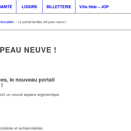
DARITÉ
LOISIRS
BILLETTERIE
Ville Hôte – JOP
Actualités
/
Le portail familles fait peau neuve !
 PEAU NEUVE !
ces, le nouveau portail
 !
riront un nouvel espace ergonomique
scolaires et extrascolaires;