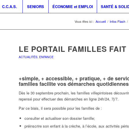
C.C.A.S.
SENIORS
ÉCONOMIE et EMPLOI
SANTÉ & SOLI
Vous êtes ici :
Accueil
/
Infos Flash
/
LE PORTAIL FAMILLES FAIT
ACTUALITÉS
,
ENFANCE
+simple, + accessible, + pratique, + de servi
familles facilite vos démarches quotidiennes
Dès le 30 septembre prochain, les familles villepintoises découv
repensé pour effectuer des démarches en ligne 24h/24, 7j/7.
Par ce biais, il sera possible pour les familles de :
consulter et actualiser son dossier famille;
préinscrire son enfant à la crèche, à l’école, aux activités péri