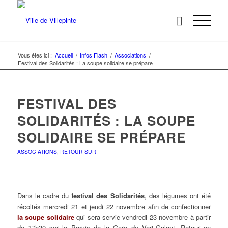
Vous êtes ici :
Accueil
/
Infos Flash
/
Associations
/
Festival des Solidarités : La soupe solidaire se prépare
FESTIVAL DES
SOLIDARITÉS : LA SOUPE
SOLIDAIRE SE PRÉPARE
ASSOCIATIONS
,
RETOUR SUR
Dans le cadre du
festival des Solidarités
, des légumes ont été
récoltés mercredi 21 et jeudi 22 novembre afin de confectionner
la soupe solidaire
qui sera servie vendredi 23 novembre à partir
de 17h30 sur le Parvis de la Gare du Vert-Galant. Retour en