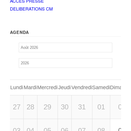
ACCÈS PRESSE
DELIBERATIONS CM
AGENDA
Lundi
Mardi
Mercredi
Jeudi
Vendredi
Samedi
Dimanch
27
28
29
30
31
01
02
03
04
05
06
07
08
09