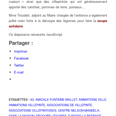
maison
» ainsi que des villepintois qui ont généreusement
apporté des carottes, pommes de terre, poireaux…
Mme Troudart, adjoint au Maire chargée de l’enfance a également
prêté main forte à la découpe des légumes pour faire la
soupe
solidaire
.
Ce diaporama nécessite JavaScript.
Partager :
Imprimer
Facebook
Twitter
E-mail
ETIQUETTES :
93
,
AMICALE FONTAINE MALLET
,
ANIMATIONS VILLE
,
ANIMATIONS VILLEPINTE
,
ASSOCIATIONS DE VILLEPINTE
,
ASSOCIATIONS VILLEPINTOISES
,
CENTRE NELSON-MANDELA
,
DANS LA MAISON
,
DÉCOUPE LÉGUMES
,
DJIDODO LA PATIENCE
,