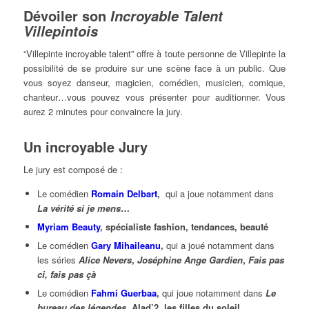
Dévoiler son
Incroyable Talent
Villepintois
“Villepinte incroyable talent” offre à toute personne de Villepinte la
possibilité de se produire sur une scène face à un public. Que
vous soyez danseur, magicien, comédien, musicien, comique,
chanteur…vous pouvez vous présenter pour auditionner. Vous
aurez 2 minutes pour convaincre la jury.
Un incroyable Jury
Le jury est composé de :
Le comédien
Romain Delbart
,
qui a joue notamment dans
La vérité si je mens
…
Myriam Beauty
, spécialiste fashion, tendances, beauté
Le comédien
Gary Mihaileanu
,
qui a joué notamment dans
les séries
Alice Nevers
,
Joséphine Ange Gardien
,
Fais pas
ci, fais pas çà
Le comédien
Fahmi Guerbaa
,
qui joue notamment dans
Le
bureau des légendes
, Alad’2, les filles du soleil