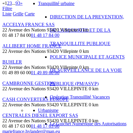
«
1
2
3
...
93
»
Tranquillité urbaine
Filtre
Liste
Grille
Carte
DIRECTION DE LA PREVENTION,
ACCELYA FRANCE SAS
22 Avenue des Nations 93420 Villepinte
0 km
DE LA SECURITE ET DE LA
01 48 17 84 00
01 48 17 84 00
TRANQUILLITE PUBLIQUE
ALLIBERT HOME FRANCE
22 Avenue des Nations 93420 Villepinte
0 km
POLICE MUNICIPALE ET AGENTS
BUHLER
22 Avenue des Nations 93420 Villepinte
0 km
DE SURVEILLANCE DE LA VOIE
01 49 89 60 00
01 49 89 60 00
CAMBRONNE GESTION
PUBLIQUE (PM/ASVP)
22 Avenue des Nations 93420 VILLEPINTE
0 km
Opération Tranquillité Vacances
CASH CONVERTERS EUROPE
22 Avenue des Nations 93420 VILLEPINTE
0 km
Urbanisme
CENTRALES DIESEL EXPORT SAS
22 Avenue des Nations 93420 VILLEPINTE
0 km
Le Guichet Numérique des Autorisations
01 48 17 63 00
01 48 17 63 00
mariefrance.hylander@man.eu