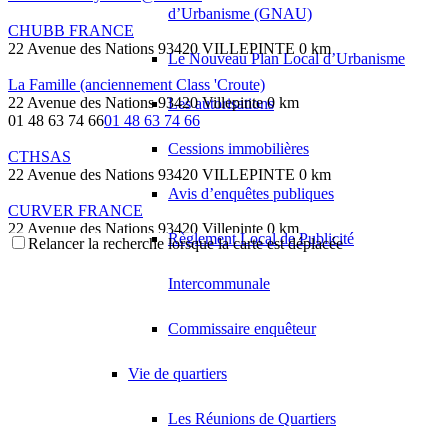
d’Urbanisme (GNAU)
CHUBB FRANCE
22 Avenue des Nations 93420 VILLEPINTE
0 km
Le Nouveau Plan Local d’Urbanisme
La Famille (anciennement Class 'Croute)
22 Avenue des Nations 93420 Villepinte
0 km
Les autorisations
01 48 63 74 66
01 48 63 74 66
Cessions immobilières
CTHSAS
22 Avenue des Nations 93420 VILLEPINTE
0 km
Avis d’enquêtes publiques
CURVER FRANCE
22 Avenue des Nations 93420 Villepinte
0 km
Règlement Local de Publicité
Relancer la recherche lorsque la carte est déplacée
01 48 17 42 00
01 48 17 42 00
edite.moraisrodrigues@curver.com
Intercommunale
DELPHI FRANCE HOLDING
22 Avenue des Nations 93420 Villepinte
0 km
Commissaire enquêteur
01 49 90 49 90
01 49 90 49 90
DELPHI FRANCE SAS
Vie de quartiers
22 Avenue des Nations 93420 Villepinte
0 km
01 49 90 49 90
01 49 90 49 90
Les Réunions de Quartiers
DSIIG