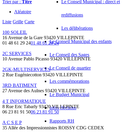
Trier par :
Titre
Le Conseil Municipal : direct et
Aléatoire
rediffusions
Liste
Grille
Carte
Les délibérations
100 SOLEIL
16 Avenue de la Gare 93420 VILLEPINTE
Le Conseil Municipal des enfants
01 48 61 29 24
01 48 61 29 24
2C SERVICES
Le Conseil des Sages
10 Avenue Pablo Picasso 93420 VILLEPINTE
Le Conseil de quartier
2GK-MULTISERVICES
2 Rue Eugéniecotton 93420 VILLEPINTE
Les commémorations
3RD BATIMENT
27 Avenue des Aulnes 93420 VILLEPINTE
Le Budget Municipal
4 T INFORMATIQUE
8 Rue Eric Tabarly 93420 VILLEPINTE
Infos élections
06 23 81 91 50
06 23 81 91 50
Rapports RH
A C S E P
35 Allée des Impressionnistes ROISSY CDG CEDEX