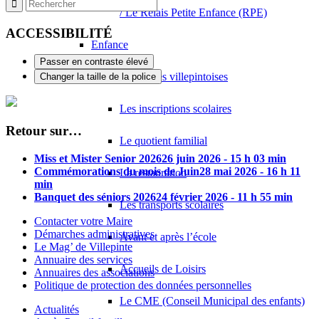
FSD PARTICIPATIONS
/ Le Relais Petite Enfance (RPE)
22 Avenue des Nations 93420 VILLEPINTE
0 km
ACCESSIBILITÉ
Enfance
Passer en contraste élevé
Les écoles villepintoises
Changer la taille de la police
Les inscriptions scolaires
Retour sur…
Le quotient familial
Miss et Mister Senior 2026
26 juin 2026 - 15 h 03 min
Commémorations du mois de Juin
28 mai 2026 - 16 h 11
La restauration
min
Banquet des séniors 2026
24 février 2026 - 11 h 55 min
Les transports scolaires
Contacter votre Maire
Démarches administratives
Avant et après l’école
Le Mag’ de Villepinte
Annuaire des services
Accueils de Loisirs
Annuaires des associations
Politique de protection des données personnelles
Le CME (Conseil Municipal des enfants)
Actualités