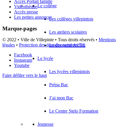
Accès Portail famille
Le collège
Vidéothèque
Accès presse
Les petites annonces
Les collèges villepintois
Marque-pages
Les ateliers scolaires
© 2022 • Ville de Villepinte • Tous droits réservés •
Mentions
légales
•
Protection des données personnelles
Le dispositif ACTE
Facebook
Le lycée
Instagram
Youtube
Les lycées villepintois
Faire défiler vers le haut
Prépa Bac
J’ai mon Bac
Le Centre Stelo Formation
Jeunesse