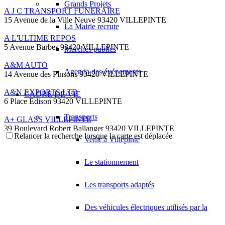
Grands Projets
A J C TRANSPORT FUNERAIRE
15 Avenue de la Ville Neuve 93420 VILLEPINTE
La Mairie recrute
A L'ULTIME REPOS
5 Avenue Barbes 93420 VILLEPINTE
Marchés publics
A&M AUTO
Agenda des événements
14 Avenue des Pinsons 93420 VILLEPINTE
A&N EXPORTS LTD
CADRE DE VIE
6 Place Edison 93420 VILLEPINTE
Transports
A+ GLASS VILLEPINTE
39 Boulevard Robert Ballanger 93420 VILLEPINTE
Relancer la recherche lorsque la carte est déplacée
01 41 52 34 78
01 41 52 34 78
Venir à Villepinte
A.B METAL SERRURERIE METALLLERIE
Le stationnement
57 Boulevard Circulaire 93420 VILLEPINTE
A.F.M. DISTRIBUTION
Les transports adaptés
21 Avenue du Chemin de Fer 93420 Villepinte
09 66 91 74 67
09 66 91 74 67
Des véhicules électriques utilisés par la
A.S.B