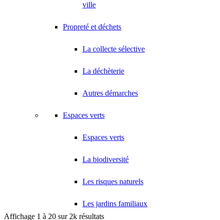
18 Avenue Saint-Saëns 93420 VILLEPINTE
ville
A.V PLUS TECHNOLOGY
Propreté et déchets
28 Rue Vincent d'Indy 93420 VILLEPINTE
A.Y.S.N
La collecte sélective
14 Allée Fénelon 93420 VILLEPINTE
La déchèterie
A2B TRANSPORTS
165 Allée des Erables 93420 VILLEPINTE
Autres démarches
AB AUTO
15 Avenue de Jussieu 93420 VILLEPINTE
Espaces verts
ABBAOUI TOUFIK
10 Allée Georges Gershwin 93420 VILLEPINTE
Espaces verts
ABBES SARAH
La biodiversité
14 Avenue de la Gare 93420 VILLEPINTE
Les risques naturels
Les jardins familiaux
Affichage 1 à 20 sur 2k résultats