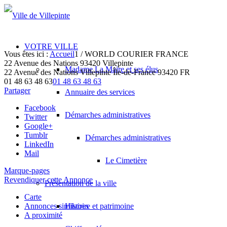
VOTRE VILLE
Vous êtes ici :
Accueil
1
/
WORLD COURIER FRANCE
22 Avenue des Nations 93420 Villepinte
Madame La Maire et ses élus
22 Avenue des Nations
Villepinte
Île-de-France
93420
FR
01 48 63 48 63
01 48 63 48 63
Partager
Annuaire des services
Facebook
Démarches administratives
Twitter
Google+
Tumblr
Démarches administratives
LinkedIn
Mail
Le Cimetière
Marque-pages
Revendiquer cette Annonce
Présentation de la ville
Carte
Annonces similaires
Histoire et patrimoine
A proximité