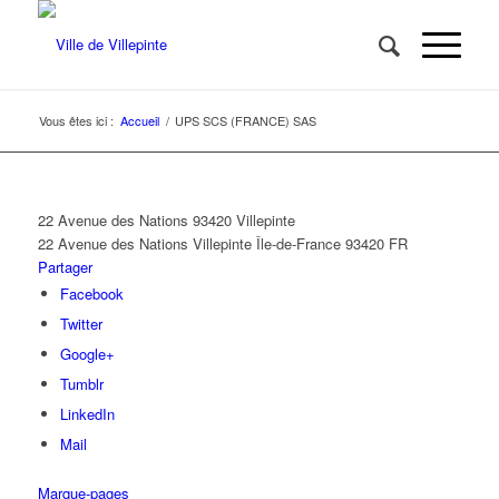
Vous êtes ici :
Accueil
/
UPS SCS (FRANCE) SAS
22 Avenue des Nations 93420 Villepinte
22 Avenue des Nations
Villepinte
Île-de-France
93420
FR
Partager
Facebook
Twitter
Google+
Tumblr
LinkedIn
Mail
Marque-pages