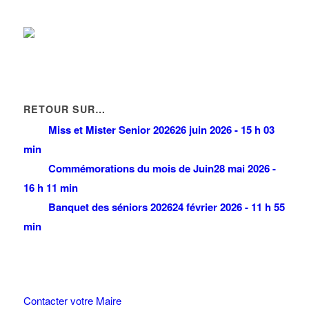
22 Avenue des Nations 93420 VILLEPINTE
0 km
RETOUR SUR…
Miss et Mister Senior 2026
26 juin 2026 - 15 h 03
min
Commémorations du mois de Juin
28 mai 2026 -
16 h 11 min
Banquet des séniors 2026
24 février 2026 - 11 h 55
min
Contacter votre Maire