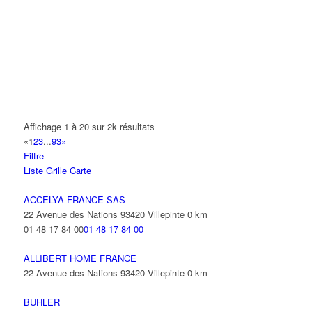
14 Allée Fénelon 93420 VILLEPINTE
A2B TRANSPORTS
165 Allée des Erables 93420 VILLEPINTE
AB AUTO
15 Avenue de Jussieu 93420 VILLEPINTE
ABBAOUI TOUFIK
Affichage 1 à 20 sur 2k résultats
10 Allée Georges Gershwin 93420 VILLEPINTE
«
1
2
3
...
93
»
Filtre
ABBES SARAH
Liste
Grille
Carte
14 Avenue de la Gare 93420 VILLEPINTE
ACCELYA FRANCE SAS
22 Avenue des Nations 93420 Villepinte
0 km
01 48 17 84 00
01 48 17 84 00
ALLIBERT HOME FRANCE
22 Avenue des Nations 93420 Villepinte
0 km
BUHLER