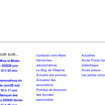
PINTE
0 km
INTE
0 km
OUR SUR…
Contacter votre Maire
Actualités
Démarches
Accès Portail fam
PINTE
0 km
Miss et Mister
administratives
Vidéothèque
r 2026
26 juin
Le Mag’ de Villepinte
Accès presse
 15 h 03 min
Annuaire des services
Les petites anno
0 km
Annuaires des
émorations du
associations
de Juin
28 mai
Politique de protection
 N 93420 VILLEPINTE
0 km
 16 h 11 min
des données
Banquet des
personnelles
rs 2026
24 février
 11 h 55 min