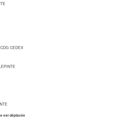
NTE
SY CDG CEDEX
LLEPINTE
INTE
te est déplacée