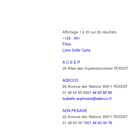
AB AUTO
15 Avenue de Jussieu 93420 VILLEPI
ABBAOUI TOUFIK
Affichage 1 à 20 sur 2k résultats
10 Allée Georges Gershwin 93420 VIL
«
1
2
3
...
93
»
Filtre
ABBES SARAH
Liste
Grille
Carte
14 Avenue de la Gare 93420 VILLEPIN
A C S E P
35 Allée des Impressionnistes ROIS
ADECCO
85 Avenue des Nations 95971 ROISS
01 48 63 85 85
01 48 63 85 85
isabelle.euphrasie@adecco.fr
ADN PESAGE
22 Avenue des Nations 95971 ROISS
01 48 63 00 76
01 48 63 00 76