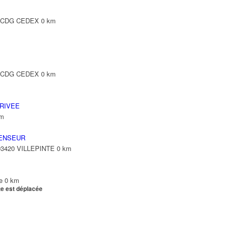
Y CDG CEDEX
0 km
Y CDG CEDEX
0 km
RIVEE
km
ENSEUR
 93420 VILLEPINTE
0 km
e
0 km
te est déplacée
e
0 km