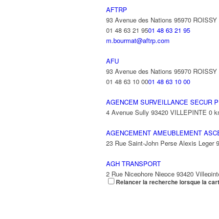
AFTRP
93 Avenue des Nations 95970 ROISS
01 48 63 21 95
01 48 63 21 95
m.bourmat@aftrp.com
AFU
93 Avenue des Nations 95970 ROISS
01 48 63 10 00
01 48 63 10 00
AGENCEM SURVEILLANCE SECUR P
4 Avenue Sully 93420 VILLEPINTE
0 
AGENCEMENT AMEUBLEMENT ASC
23 Rue Saint-John Perse Alexis Leger
AGH TRANSPORT
2 Rue Nicephore Niepce 93420 Villepint
Relancer la recherche lorsque la car
AGILITY
9 Rue des Trois Soeurs 93420 Villepint
01 49 38 33 10
01 49 38 33 10