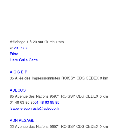
A2B TRANSPORTS
165 Allée des Erables 93420 VILLEPINTE
AB AUTO
15 Avenue de Jussieu 93420 VILLEPINTE
ABBAOUI TOUFIK
Affichage 1 à 20 sur 2k résultats
10 Allée Georges Gershwin 93420 VILLEPINTE
«
1
2
3
...
93
»
Filtre
ABBES SARAH
Liste
Grille
Carte
14 Avenue de la Gare 93420 VILLEPINTE
A C S E P
35 Allée des Impressionnistes ROISSY CDG CEDEX
0 km
ADECCO
85 Avenue des Nations 95971 ROISSY CDG CEDEX
0 km
01 48 63 85 85
01 48 63 85 85
isabelle.euphrasie@adecco.fr
ADN PESAGE
22 Avenue des Nations 95971 ROISSY CDG CEDEX
0 km