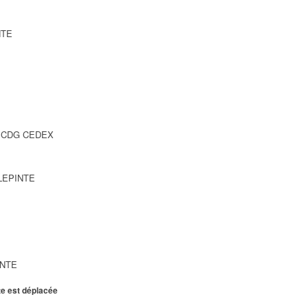
NTE
SY CDG CEDEX
LLEPINTE
INTE
te est déplacée