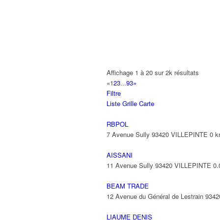
A2B TRANSPORTS
165 Allée des Erables 93420 VILLEPI
AB AUTO
15 Avenue de Jussieu 93420 VILLEPI
ABBAOUI TOUFIK
Affichage 1 à 20 sur 2k résultats
10 Allée Georges Gershwin 93420 VIL
«
1
2
3
...
93
»
Filtre
ABBES SARAH
Liste
Grille
Carte
14 Avenue de la Gare 93420 VILLEPIN
RBPOL
7 Avenue Sully 93420 VILLEPINTE
0 
AISSANI
11 Avenue Sully 93420 VILLEPINTE
0.
BEAM TRADE
12 Avenue du Général de Lestrain 93
LIAUME DENIS