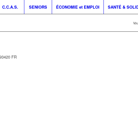
C.C.A.S.
SENIORS
ÉCONOMIE et EMPLOI
SANTÉ & SOLI
Vou
93420
FR