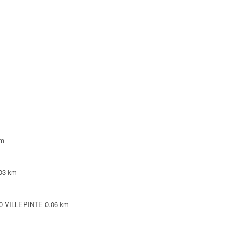
NTE
NTE
LEPINTE
TE
km
03 km
420 VILLEPINTE
0.06 km