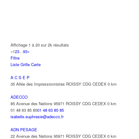
A2B TRANSPORTS
165 Allée des Erables 93420 VILLEPINTE
AB AUTO
15 Avenue de Jussieu 93420 VILLEPINTE
ABBAOUI TOUFIK
Affichage 1 à 20 sur 2k résultats
10 Allée Georges Gershwin 93420 VILLEPINTE
«
1
2
3
...
93
»
Filtre
ABBES SARAH
Liste
Grille
Carte
14 Avenue de la Gare 93420 VILLEPINTE
A C S E P
35 Allée des Impressionnistes ROISSY CDG CEDEX
0 km
ADECCO
85 Avenue des Nations 95971 ROISSY CDG CEDEX
0 km
01 48 63 85 85
01 48 63 85 85
isabelle.euphrasie@adecco.fr
ADN PESAGE
22 Avenue des Nations 95971 ROISSY CDG CEDEX
0 km