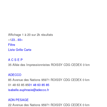
A2B TRANSPORTS
165 Allée des Erables 93420 VILLEPINTE
AB AUTO
15 Avenue de Jussieu 93420 VILLEPINTE
ABBAOUI TOUFIK
Affichage 1 à 20 sur 2k résultats
10 Allée Georges Gershwin 93420 VILLEPINTE
«
1
2
3
...
93
»
Filtre
ABBES SARAH
Liste
Grille
Carte
14 Avenue de la Gare 93420 VILLEPINTE
A C S E P
35 Allée des Impressionnistes ROISSY CDG CEDEX
0 km
ADECCO
85 Avenue des Nations 95971 ROISSY CDG CEDEX
0 km
01 48 63 85 85
01 48 63 85 85
isabelle.euphrasie@adecco.fr
ADN PESAGE
22 Avenue des Nations 95971 ROISSY CDG CEDEX
0 km