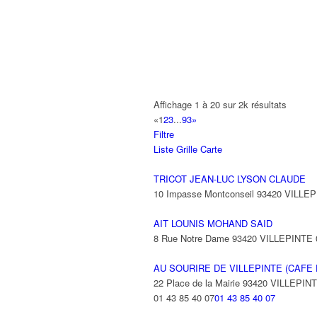
A2B TRANSPORTS
165 Allée des Erables 93420 VILLEPI
AB AUTO
15 Avenue de Jussieu 93420 VILLEPI
ABBAOUI TOUFIK
Affichage 1 à 20 sur 2k résultats
10 Allée Georges Gershwin 93420 VIL
«
1
2
3
...
93
»
Filtre
ABBES SARAH
Liste
Grille
Carte
14 Avenue de la Gare 93420 VILLEPIN
TRICOT JEAN-LUC LYSON CLAUDE
10 Impasse Montconseil 93420 VILLE
AIT LOUNIS MOHAND SAID
8 Rue Notre Dame 93420 VILLEPINTE
AU SOURIRE DE VILLEPINTE (CAFE 
22 Place de la Mairie 93420 VILLEPIN
01 43 85 40 07
01 43 85 40 07