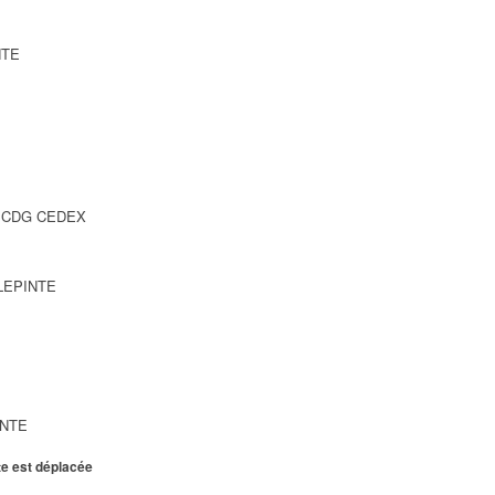
NTE
SY CDG CEDEX
LLEPINTE
INTE
te est déplacée