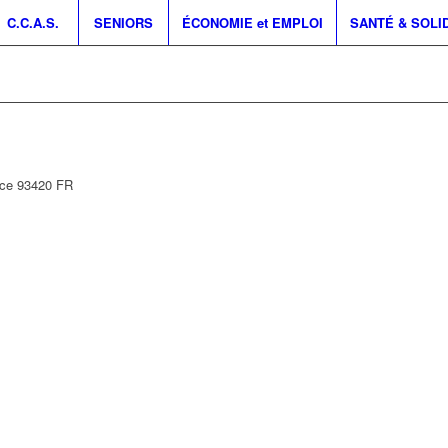
C.C.A.S.
SENIORS
ÉCONOMIE et EMPLOI
SANTÉ & SOLI
nce
93420
FR