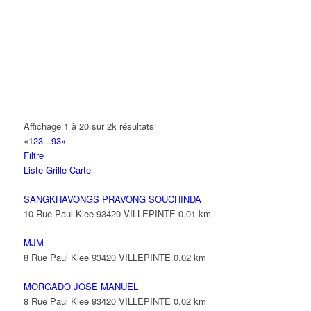
14 Allée Fénelon 93420 VILLEPINTE
A2B TRANSPORTS
165 Allée des Erables 93420 VILLEPINTE
AB AUTO
15 Avenue de Jussieu 93420 VILLEPINTE
ABBAOUI TOUFIK
Affichage 1 à 20 sur 2k résultats
10 Allée Georges Gershwin 93420 VILLEPINTE
«
1
2
3
...
93
»
Filtre
ABBES SARAH
Liste
Grille
Carte
14 Avenue de la Gare 93420 VILLEPINTE
SANGKHAVONGS PRAVONG SOUCHINDA
10 Rue Paul Klee 93420 VILLEPINTE
0.01 km
MJM
8 Rue Paul Klee 93420 VILLEPINTE
0.02 km
MORGADO JOSE MANUEL
8 Rue Paul Klee 93420 VILLEPINTE
0.02 km