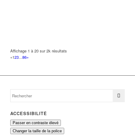
DESANE ALEXANDRE DAVID
28 Rue Claude Nicolas Ledoux 93420 VILLEPINTE
0.18 km
DESANE DELPHINE CLAIRE KARENNE
28 Rue Claude Nicolas Ledoux 93420 VILLEPINTE
0.18 km
AUTOVISION
Affichage 1 à 20 sur 2k résultats
2 Rue Jacques Balmat 93420 Villepinte
0.18 km
«
1
2
3
...
86
»
01 43 83 80 12
01 43 83 80 12
ANDRIAMBOLOLONA RAMASITERA RICHARD
5 Rue Gabriel Faure 93420 VILLEPINTE
0.2 km
ACCESSIBILITÉ
Passer en contraste élevé
Changer la taille de la police