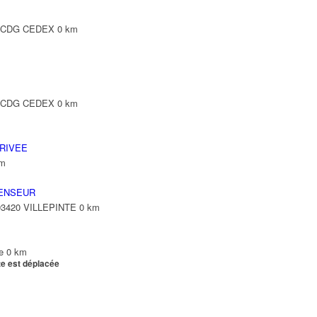
Y CDG CEDEX
0 km
Y CDG CEDEX
0 km
RIVEE
km
ENSEUR
 93420 VILLEPINTE
0 km
e
0 km
te est déplacée
e
0 km