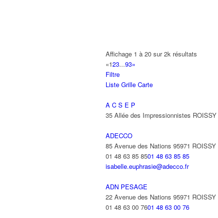
AB AUTO
15 Avenue de Jussieu 93420 VILLEPI
ABBAOUI TOUFIK
Affichage 1 à 20 sur 2k résultats
10 Allée Georges Gershwin 93420 VIL
«
1
2
3
...
93
»
Filtre
ABBES SARAH
Liste
Grille
Carte
14 Avenue de la Gare 93420 VILLEPIN
A C S E P
35 Allée des Impressionnistes ROIS
ADECCO
85 Avenue des Nations 95971 ROISS
01 48 63 85 85
01 48 63 85 85
isabelle.euphrasie@adecco.fr
ADN PESAGE
22 Avenue des Nations 95971 ROISS
01 48 63 00 76
01 48 63 00 76