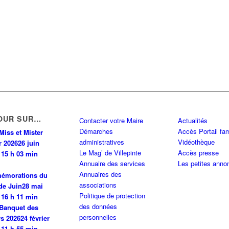
PINTE
0 km
INTE
0 km
OUR SUR…
Contacter votre Maire
Actualités
Démarches
Accès Portail fam
PINTE
0 km
Miss et Mister
administratives
Vidéothèque
r 2026
26 juin
Le Mag’ de Villepinte
Accès presse
 15 h 03 min
Annuaire des services
Les petites anno
0 km
Annuaires des
émorations du
associations
de Juin
28 mai
Politique de protection
 N 93420 VILLEPINTE
0 km
 16 h 11 min
des données
Banquet des
personnelles
rs 2026
24 février
 11 h 55 min