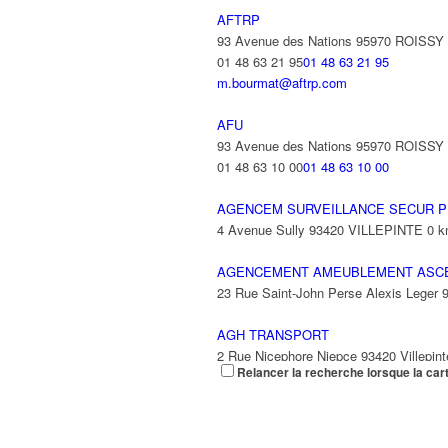
AFTRP
93 Avenue des Nations 95970 ROISS
01 48 63 21 95
01 48 63 21 95
m.bourmat@aftrp.com
AFU
93 Avenue des Nations 95970 ROISS
01 48 63 10 00
01 48 63 10 00
AGENCEM SURVEILLANCE SECUR P
4 Avenue Sully 93420 VILLEPINTE
0 
AGENCEMENT AMEUBLEMENT ASC
23 Rue Saint-John Perse Alexis Leger
AGH TRANSPORT
2 Rue Nicephore Niepce 93420 Villepint
Relancer la recherche lorsque la car
AGILITY
9 Rue des Trois Soeurs 93420 Villepint
01 49 38 33 10
01 49 38 33 10