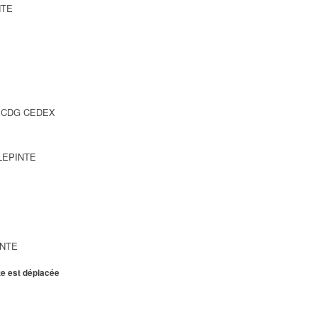
NTE
SY CDG CEDEX
LLEPINTE
INTE
te est déplacée