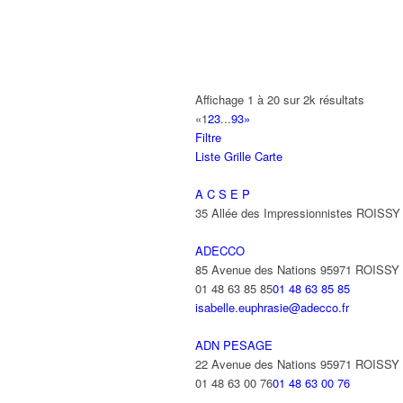
AB AUTO
15 Avenue de Jussieu 93420 VILLEPI
ABBAOUI TOUFIK
Affichage 1 à 20 sur 2k résultats
10 Allée Georges Gershwin 93420 VIL
«
1
2
3
...
93
»
Filtre
ABBES SARAH
Liste
Grille
Carte
14 Avenue de la Gare 93420 VILLEPIN
A C S E P
35 Allée des Impressionnistes ROIS
ADECCO
85 Avenue des Nations 95971 ROISS
01 48 63 85 85
01 48 63 85 85
isabelle.euphrasie@adecco.fr
ADN PESAGE
22 Avenue des Nations 95971 ROISS
01 48 63 00 76
01 48 63 00 76