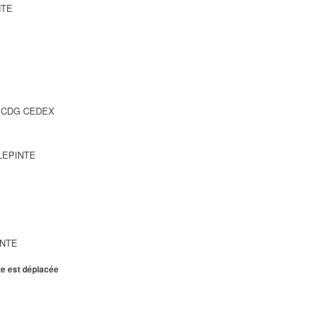
NTE
SY CDG CEDEX
LLEPINTE
INTE
te est déplacée