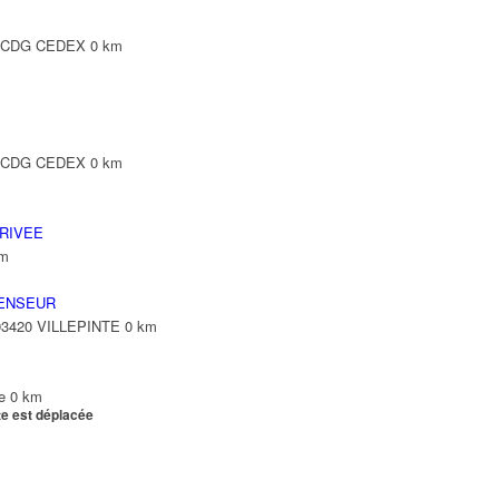
Y CDG CEDEX
0 km
Y CDG CEDEX
0 km
RIVEE
km
ENSEUR
 93420 VILLEPINTE
0 km
e
0 km
te est déplacée
e
0 km