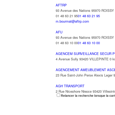
AFTRP
93 Avenue des Nations 95970 ROISS
01 48 63 21 95
01 48 63 21 95
m.bourmat@aftrp.com
AFU
93 Avenue des Nations 95970 ROISS
01 48 63 10 00
01 48 63 10 00
AGENCEM SURVEILLANCE SECUR P
4 Avenue Sully 93420 VILLEPINTE
0 
AGENCEMENT AMEUBLEMENT ASC
23 Rue Saint-John Perse Alexis Leger
AGH TRANSPORT
2 Rue Nicephore Niepce 93420 Villepint
Relancer la recherche lorsque la car
AGILITY
9 Rue des Trois Soeurs 93420 Villepint
01 49 38 33 10
01 49 38 33 10