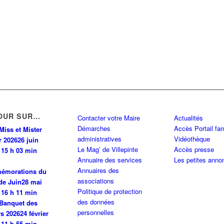
PINTE
0 km
INTE
0 km
OUR SUR…
Contacter votre Maire
Actualités
Démarches
Accès Portail fam
PINTE
0 km
Miss et Mister
administratives
Vidéothèque
r 2026
26 juin
Le Mag’ de Villepinte
Accès presse
 15 h 03 min
Annuaire des services
Les petites anno
0 km
Annuaires des
émorations du
associations
de Juin
28 mai
Politique de protection
 N 93420 VILLEPINTE
0 km
 16 h 11 min
des données
Banquet des
personnelles
rs 2026
24 février
 11 h 55 min