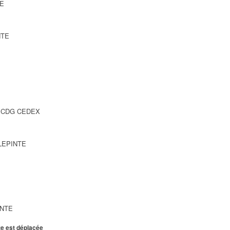
TE
NTE
SY CDG CEDEX
LLEPINTE
INTE
te est déplacée