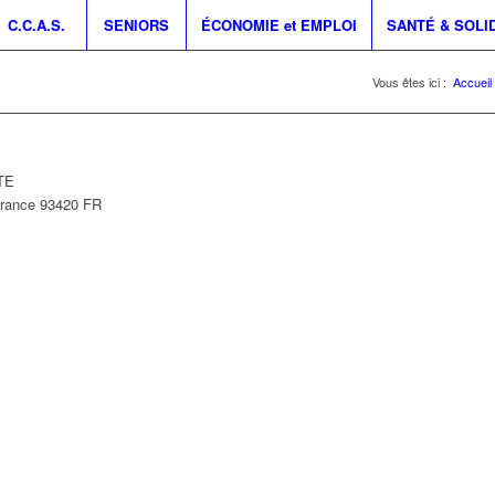
C.C.A.S.
SENIORS
ÉCONOMIE et EMPLOI
SANTÉ & SOLI
Vous êtes ici :
Accueil
TE
France
93420
FR