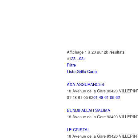
A2B TRANSPORTS
165 Allée des Erables 93420 VILLEPI
AB AUTO
15 Avenue de Jussieu 93420 VILLEPI
ABBAOUI TOUFIK
Affichage 1 à 20 sur 2k résultats
10 Allée Georges Gershwin 93420 VIL
«
1
2
3
...
93
»
Filtre
ABBES SARAH
Liste
Grille
Carte
14 Avenue de la Gare 93420 VILLEPIN
AXA ASSURANCES
18 Avenue de la Gare 93420 VILLEPIN
01 48 61 05 62
01 48 61 05 62
BENDIFALLAH SALIMA
18 Avenue de la Gare 93420 VILLEPIN
LE CRISTAL
18 Avenue de la Gare 93420 VILLEPIN