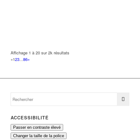
AB AUTO
15 Avenue de Jussieu 93420 VILLEPINTE
0.18 km
CORREAS GARCIA LAZARO
56 Avenue du Vert Galant 93420 VILLEPINTE
0.19 km
FRANCE ISOLATION
Affichage 1 à 20 sur 2k résultats
42 Avenue de Jussieu 93420 VILLEPINTE
0.19 km
«
1
2
3
...
86
»
ACCESSIBILITÉ
Passer en contraste élevé
Changer la taille de la police