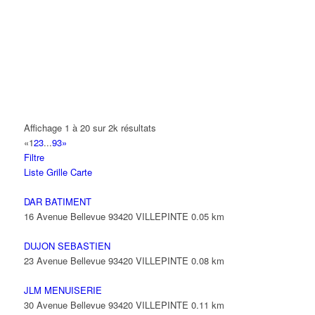
14 Allée Fénelon 93420 VILLEPINTE
A2B TRANSPORTS
165 Allée des Erables 93420 VILLEPINTE
AB AUTO
15 Avenue de Jussieu 93420 VILLEPINTE
ABBAOUI TOUFIK
Affichage 1 à 20 sur 2k résultats
10 Allée Georges Gershwin 93420 VILLEPINTE
«
1
2
3
...
93
»
Filtre
ABBES SARAH
Liste
Grille
Carte
14 Avenue de la Gare 93420 VILLEPINTE
DAR BATIMENT
16 Avenue Bellevue 93420 VILLEPINTE
0.05 km
DUJON SEBASTIEN
23 Avenue Bellevue 93420 VILLEPINTE
0.08 km
JLM MENUISERIE
30 Avenue Bellevue 93420 VILLEPINTE
0.11 km