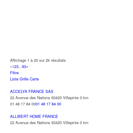
A.Y.S.N
14 Allée Fénelon 93420 VILLEPINTE
A2B TRANSPORTS
165 Allée des Erables 93420 VILLEPINTE
AB AUTO
15 Avenue de Jussieu 93420 VILLEPINTE
ABBAOUI TOUFIK
Affichage 1 à 20 sur 2k résultats
10 Allée Georges Gershwin 93420 VILLEPINTE
«
1
2
3
...
93
»
Filtre
ABBES SARAH
Liste
Grille
Carte
14 Avenue de la Gare 93420 VILLEPINTE
ACCELYA FRANCE SAS
22 Avenue des Nations 93420 Villepinte
0 km
01 48 17 84 00
01 48 17 84 00
ALLIBERT HOME FRANCE
22 Avenue des Nations 93420 Villepinte
0 km