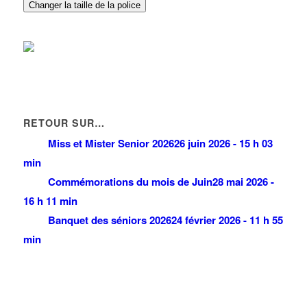
FSD PARTICIPATIONS
Changer la taille de la police
22 Avenue des Nations 93420 VILLEPINTE
0 km
RETOUR SUR…
Miss et Mister Senior 2026
26 juin 2026 - 15 h 03
min
Commémorations du mois de Juin
28 mai 2026 -
16 h 11 min
Banquet des séniors 2026
24 février 2026 - 11 h 55
min