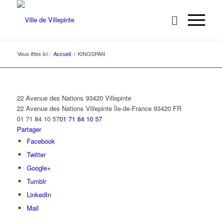
Vous êtes ici :
Accueil
/
KINGSPAN
22 Avenue des Nations 93420 Villepinte
22 Avenue des Nations
Villepinte
Île-de-France
93420
FR
01 71 84 10 57
01 71 84 10 57
Partager
Facebook
Twitter
Google+
Tumblr
LinkedIn
Mail