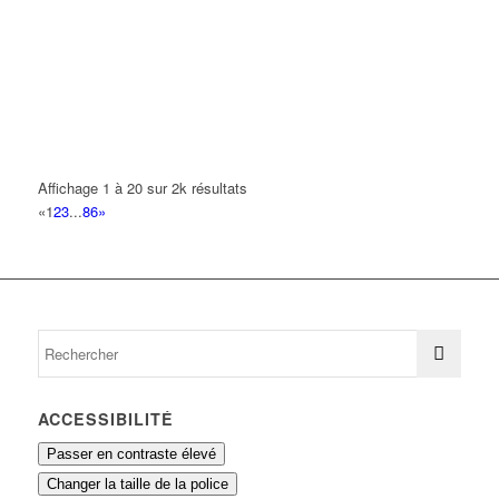
NOVIGO CONSULTING
35 Allée des Impressionnistes 93420 VILLEPINTE
0.03 km
SHOOT & CO
35 Allée des Impressionnistes 93420 VILLEPINTE
0.03 km
SUNSHINE VACANCES
35 Allée des Impressionnistes 93420 Villepinte
0.03 km
Affichage 1 à 20 sur 2k résultats
«
1
2
3
...
86
»
TPH France
35 Allée des Impressionnistes 93420 VILLEPINTE
0.03 km
TRAVAUX POSE HABITAT FRANCE
35 Allée des Impressionnistes 93420 Villepinte
0.03 km
01 48 63 23 48
01 48 63 23 48
ACCESSIBILITÉ
Passer en contraste élevé
Changer la taille de la police