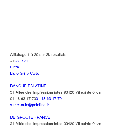
14 Allée Fénelon 93420 VILLEPINTE
A2B TRANSPORTS
165 Allée des Erables 93420 VILLEPINTE
AB AUTO
15 Avenue de Jussieu 93420 VILLEPINTE
ABBAOUI TOUFIK
Affichage 1 à 20 sur 2k résultats
10 Allée Georges Gershwin 93420 VILLEPINTE
«
1
2
3
...
93
»
Filtre
ABBES SARAH
Liste
Grille
Carte
14 Avenue de la Gare 93420 VILLEPINTE
BANQUE PALATINE
31 Allée des Impressionnistes 93420 Villepinte
0 km
01 48 63 17 70
01 48 63 17 70
s.mekouie@palatine.fr
DE GROOTE FRANCE
31 Allée des Impressionnistes 93420 Villepinte
0 km