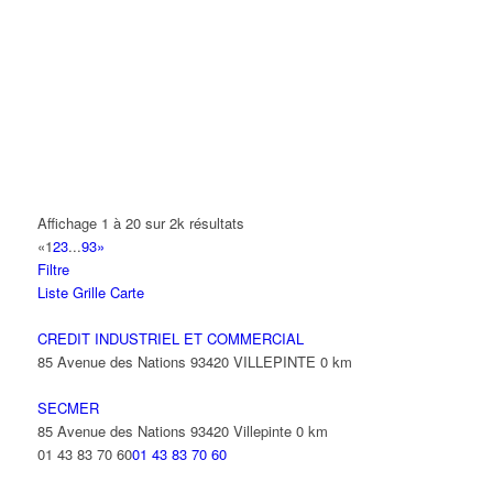
A.Y.S.N
14 Allée Fénelon 93420 VILLEPINTE
A2B TRANSPORTS
165 Allée des Erables 93420 VILLEPINTE
AB AUTO
15 Avenue de Jussieu 93420 VILLEPINTE
ABBAOUI TOUFIK
Affichage 1 à 20 sur 2k résultats
10 Allée Georges Gershwin 93420 VILLEPINTE
«
1
2
3
...
93
»
Filtre
ABBES SARAH
Liste
Grille
Carte
14 Avenue de la Gare 93420 VILLEPINTE
CREDIT INDUSTRIEL ET COMMERCIAL
85 Avenue des Nations 93420 VILLEPINTE
0 km
SECMER
85 Avenue des Nations 93420 Villepinte
0 km
01 43 83 70 60
01 43 83 70 60