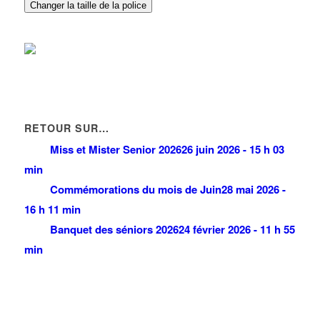
9-23 Allée des Impressionnistes 93420 VILLEPINTE
0.13 km
Changer la taille de la police
RETOUR SUR…
Miss et Mister Senior 2026
26 juin 2026 - 15 h 03
min
Commémorations du mois de Juin
28 mai 2026 -
16 h 11 min
Banquet des séniors 2026
24 février 2026 - 11 h 55
min