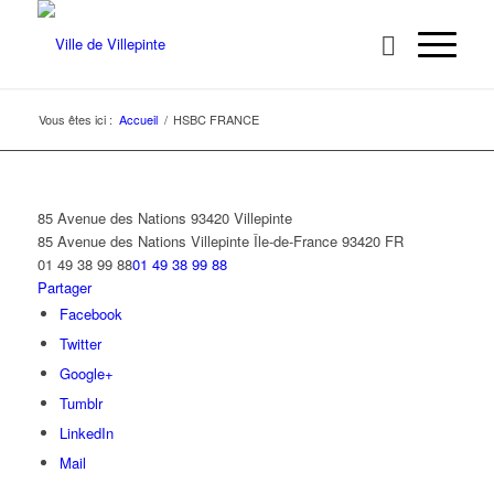
Vous êtes ici :
Accueil
/
HSBC FRANCE
85 Avenue des Nations 93420 Villepinte
85 Avenue des Nations
Villepinte
Île-de-France
93420
FR
01 49 38 99 88
01 49 38 99 88
Partager
Facebook
Twitter
Google+
Tumblr
LinkedIn
Mail