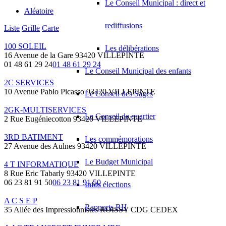
Le Conseil Municipal : direct et
Aléatoire
rediffusions
Liste
Grille
Carte
100 SOLEIL
Les délibérations
16 Avenue de la Gare 93420 VILLEPINTE
01 48 61 29 24
01 48 61 29 24
Le Conseil Municipal des enfants
2C SERVICES
10 Avenue Pablo Picasso 93420 VILLEPINTE
Le Conseil des Sages
2GK-MULTISERVICES
Le Conseil de quartier
2 Rue Eugéniecotton 93420 VILLEPINTE
3RD BATIMENT
Les commémorations
27 Avenue des Aulnes 93420 VILLEPINTE
Le Budget Municipal
4 T INFORMATIQUE
8 Rue Eric Tabarly 93420 VILLEPINTE
06 23 81 91 50
06 23 81 91 50
Infos élections
A C S E P
Rapports RH
35 Allée des Impressionnistes ROISSY CDG CEDEX