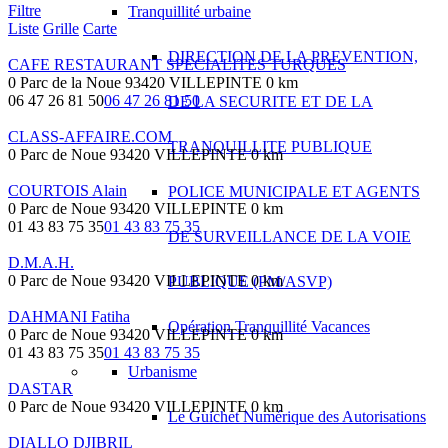
Filtre
Tranquillité urbaine
Liste
Grille
Carte
DIRECTION DE LA PREVENTION,
CAFE RESTAURANT SPECIALITES TURQUES
0 Parc de la Noue 93420 VILLEPINTE
0 km
06 47 26 81 50
06 47 26 81 50
DE LA SECURITE ET DE LA
CLASS-AFFAIRE.COM
TRANQUILLITE PUBLIQUE
0 Parc de Noue 93420 VILLEPINTE
0 km
COURTOIS Alain
POLICE MUNICIPALE ET AGENTS
0 Parc de Noue 93420 VILLEPINTE
0 km
01 43 83 75 35
01 43 83 75 35
DE SURVEILLANCE DE LA VOIE
D.M.A.H.
0 Parc de Noue 93420 VILLEPINTE
0 km
PUBLIQUE (PM/ASVP)
DAHMANI Fatiha
Opération Tranquillité Vacances
0 Parc de Noue 93420 VILLEPINTE
0 km
01 43 83 75 35
01 43 83 75 35
Urbanisme
DASTAR
0 Parc de Noue 93420 VILLEPINTE
0 km
Le Guichet Numérique des Autorisations
DIALLO DJIBRIL