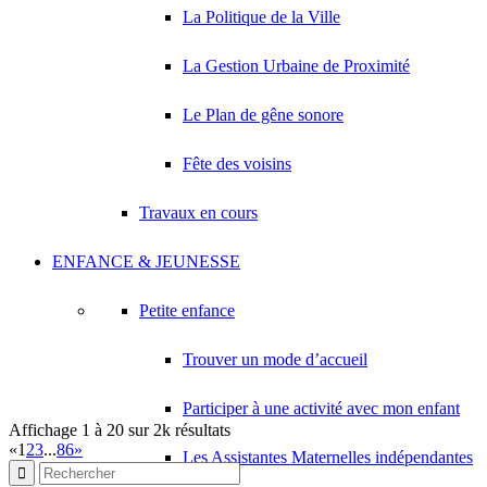
0 Parc de Noue 93420 VILLEPINTE
0 km
La Politique de la Ville
01 41 52 38 87
01 41 52 38 87
La Gestion Urbaine de Proximité
PARIENTE DAVID YANN
1 Parc de la Noue 93420 VILLEPINTE
0 km
Le Plan de gêne sonore
PEDROSA MACEDO ANTONIO CESA
0 Parc de Noue 93420 VILLEPINTE
0 km
Fête des voisins
01 43 84 91 74
01 43 84 91 74
PHARMACIE DU PARC DE LA NOUE
Travaux en cours
0 Parc de Noue 93420 VILLEPINTE
0 km
01 43 83 73 79
01 43 83 73 79
ENFANCE & JEUNESSE
RESTAURANT MAROCAIN
0 Parc de Noue 93420 VILLEPINTE
0 km
Petite enfance
RYMETRANS
Trouver un mode d’accueil
0 Parc de Noue 93420 VILLEPINTE
0 km
Participer à une activité avec mon enfant
Affichage 1 à 20 sur 2k résultats
«
1
2
3
...
86
»
Les Assistantes Maternelles indépendantes