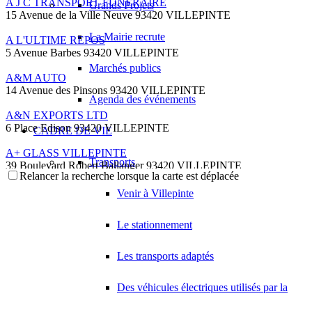
A J C TRANSPORT FUNERAIRE
Grands Projets
15 Avenue de la Ville Neuve 93420 VILLEPINTE
La Mairie recrute
A L'ULTIME REPOS
5 Avenue Barbes 93420 VILLEPINTE
Marchés publics
A&M AUTO
14 Avenue des Pinsons 93420 VILLEPINTE
Agenda des événements
A&N EXPORTS LTD
6 Place Edison 93420 VILLEPINTE
CADRE DE VIE
A+ GLASS VILLEPINTE
Transports
39 Boulevard Robert Ballanger 93420 VILLEPINTE
Relancer la recherche lorsque la carte est déplacée
01 41 52 34 78
01 41 52 34 78
Venir à Villepinte
A.B METAL SERRURERIE METALLLERIE
57 Boulevard Circulaire 93420 VILLEPINTE
Le stationnement
A.F.M. DISTRIBUTION
21 Avenue du Chemin de Fer 93420 Villepinte
Les transports adaptés
09 66 91 74 67
09 66 91 74 67
Des véhicules électriques utilisés par la
A.S.B
18 Avenue Saint-Saëns 93420 VILLEPINTE