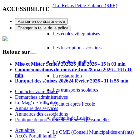
/ Le Relais Petite Enfance (RPE)
ACCESSIBILITÉ
Enfance
Passer en contraste élevé
Changer la taille de la police
Les écoles villepintoises
Les inscriptions scolaires
Retour sur…
Le quotient familial
Miss et Mister Senior 2026
26 juin 2026 - 15 h 03 min
Commémorations du mois de Juin
28 mai 2026 - 16 h 11
min
La restauration
Banquet des séniors 2026
24 février 2026 - 11 h 55 min
Les transports scolaires
Contacter votre Maire
Démarches administratives
Le Mag’ de Villepinte
Avant et après l’école
Annuaire des services
Annuaires des associations
Accueils de Loisirs
Politique de protection des données personnelles
Actualités
Le CME (Conseil Municipal des enfants)
Accès Portail famille