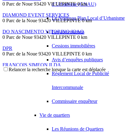
0 Parc de Noue 93420 VILLEPINTE
0 km
d’Urbanisme (GNAU)
DIAMOND EVENT SERVICES
Le Nouveau Plan Local d’Urbanisme
0 Parc de la Noue 93420 VILLEPINTE
0 km
DO NASCIMENTO VITORINO JOAO
Les autorisations
0 Parc de Noue 93420 VILLEPINTE
0 km
Cessions immobilières
DPR
0 Parc de la Noue 93420 VILLEPINTE
0 km
Avis d’enquêtes publiques
FRANCOIS SIMEON ILDA
Relancer la recherche lorsque la carte est déplacée
0 Parc de Noue 93420 VILLEPINTE
0 km
Règlement Local de Publicité
FREULON Muriel
0 Parc de Noue 93420 VILLEPINTE
0 km
Intercommunale
01 43 83 75 35
01 43 83 75 35
Commissaire enquêteur
GIE VILLEPINTE
0 Parc de la Noue 93420 VILLEPINTE
0 km
Vie de quartiers
KOMAN TRANSPORT EURO EXPRESS
0 Parc de Noue 93420 VILLEPINTE
0 km
Les Réunions de Quartiers
LA BOUCHERIE DU PARC - ALIMENTATION GENERALE