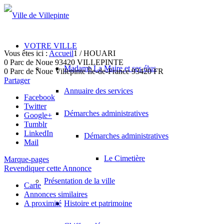
VOTRE VILLE
Vous êtes ici :
Accueil
1
/
HOUARI
0 Parc de Noue 93420 VILLEPINTE
Madame La Maire et ses élus
0 Parc de Noue
Villepinte
Île-de-France
93420
FR
Partager
Annuaire des services
Facebook
Twitter
Démarches administratives
Google+
Tumblr
LinkedIn
Démarches administratives
Mail
Le Cimetière
Marque-pages
Revendiquer cette Annonce
Présentation de la ville
Carte
Annonces similaires
A proximité
Histoire et patrimoine