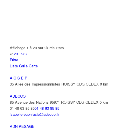
A2B TRANSPORTS
165 Allée des Erables 93420 VILLEPINTE
AB AUTO
15 Avenue de Jussieu 93420 VILLEPINTE
ABBAOUI TOUFIK
Affichage 1 à 20 sur 2k résultats
10 Allée Georges Gershwin 93420 VILLEPINTE
«
1
2
3
...
93
»
Filtre
ABBES SARAH
Liste
Grille
Carte
14 Avenue de la Gare 93420 VILLEPINTE
A C S E P
35 Allée des Impressionnistes ROISSY CDG CEDEX
0 km
ADECCO
85 Avenue des Nations 95971 ROISSY CDG CEDEX
0 km
01 48 63 85 85
01 48 63 85 85
isabelle.euphrasie@adecco.fr
ADN PESAGE