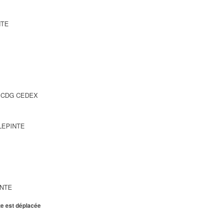
NTE
SY CDG CEDEX
LLEPINTE
INTE
te est déplacée