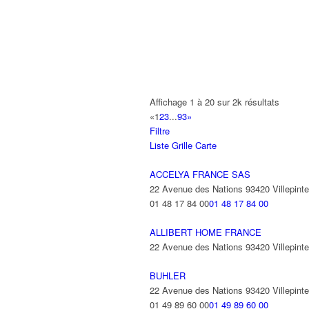
A2B TRANSPORTS
165 Allée des Erables 93420 VILLEPI
AB AUTO
15 Avenue de Jussieu 93420 VILLEPI
ABBAOUI TOUFIK
Affichage 1 à 20 sur 2k résultats
10 Allée Georges Gershwin 93420 VIL
«
1
2
3
...
93
»
Filtre
ABBES SARAH
Liste
Grille
Carte
14 Avenue de la Gare 93420 VILLEPIN
ACCELYA FRANCE SAS
22 Avenue des Nations 93420 Villepinte
01 48 17 84 00
01 48 17 84 00
ALLIBERT HOME FRANCE
22 Avenue des Nations 93420 Villepinte
BUHLER
22 Avenue des Nations 93420 Villepinte
01 49 89 60 00
01 49 89 60 00