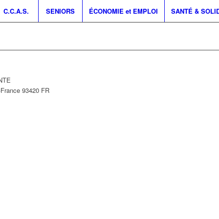
C.C.A.S.
SENIORS
ÉCONOMIE et EMPLOI
SANTÉ & SOLI
INTE
e-France
93420
FR