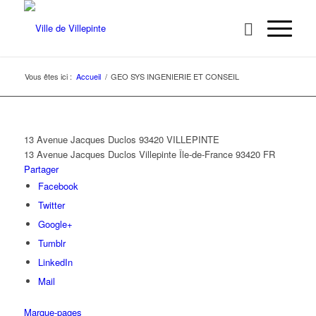
Vous êtes ici :
Accueil
/
GEO SYS INGENIERIE ET CONSEIL
13 Avenue Jacques Duclos 93420 VILLEPINTE
13 Avenue Jacques Duclos
Villepinte
Île-de-France
93420
FR
Partager
Facebook
Twitter
Google+
Tumblr
LinkedIn
Mail
Marque-pages