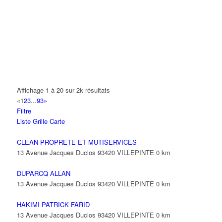
14 Allée Fénelon 93420 VILLEPINTE
A2B TRANSPORTS
165 Allée des Erables 93420 VILLEPINTE
AB AUTO
15 Avenue de Jussieu 93420 VILLEPINTE
ABBAOUI TOUFIK
Affichage 1 à 20 sur 2k résultats
10 Allée Georges Gershwin 93420 VILLEPINTE
«
1
2
3
...
93
»
Filtre
ABBES SARAH
Liste
Grille
Carte
14 Avenue de la Gare 93420 VILLEPINTE
CLEAN PROPRETE ET MUTISERVICES
13 Avenue Jacques Duclos 93420 VILLEPINTE
0 km
DUPARCQ ALLAN
13 Avenue Jacques Duclos 93420 VILLEPINTE
0 km
HAKIMI PATRICK FARID
13 Avenue Jacques Duclos 93420 VILLEPINTE
0 km