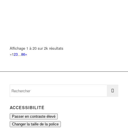
10 Avenue Pablo Picasso 93420 VILLEPINTE
0.11 km
ESTEVES CARLOS
10 Avenue Pablo Picasso 93420 VILLEPINTE
0.11 km
01 43 84 56 66
01 43 84 56 66
NATHANI
10 Avenue Pablo Picasso 93420 VILLEPINTE
0.11 km
Affichage 1 à 20 sur 2k résultats
«
1
2
3
...
86
»
RODIMMO
10 Avenue Pablo Picasso 93420 VILLEPINTE
0.11 km
ACCESSIBILITÉ
Passer en contraste élevé
Changer la taille de la police