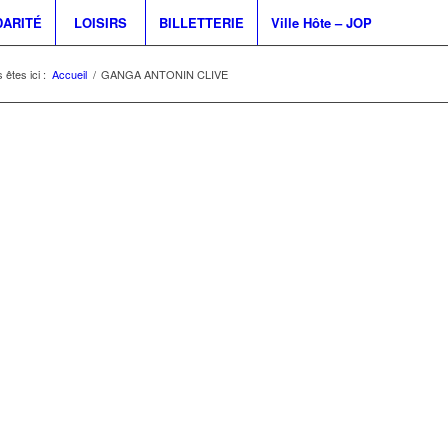
DARITÉ
LOISIRS
BILLETTERIE
Ville Hôte – JOP
 êtes ici :
Accueil
/
GANGA ANTONIN CLIVE