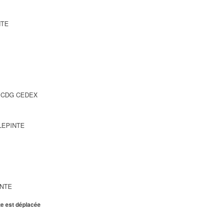
NTE
SY CDG CEDEX
LLEPINTE
INTE
te est déplacée