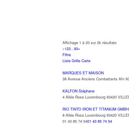
A2B TRANSPORTS
165 Allée des Erables 93420 VILLEPI
AB AUTO
15 Avenue de Jussieu 93420 VILLEPI
ABBAOUI TOUFIK
Affichage 1 à 20 sur 2k résultats
10 Allée Georges Gershwin 93420 VIL
«
1
2
3
...
93
»
Filtre
ABBES SARAH
Liste
Grille
Carte
14 Avenue de la Gare 93420 VILLEPIN
MARQUES ET MAISON
38 Avenue Anciens Combattants Afn 
KALFON Stéphane
4 Allée Rosa Luxembourg 93420 VILL
RIO TINTO IRON ET TITANIUM GMBH
8 Allée Rosa Luxembourg 93420 VILL
01 43 85 74 54
01 43 85 74 54