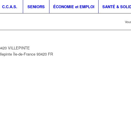
C.C.A.S.
SENIORS
ÉCONOMIE et EMPLOI
SANTÉ & SOLI
Vous
93420 VILLEPINTE
llepinte
Île-de-France
93420
FR