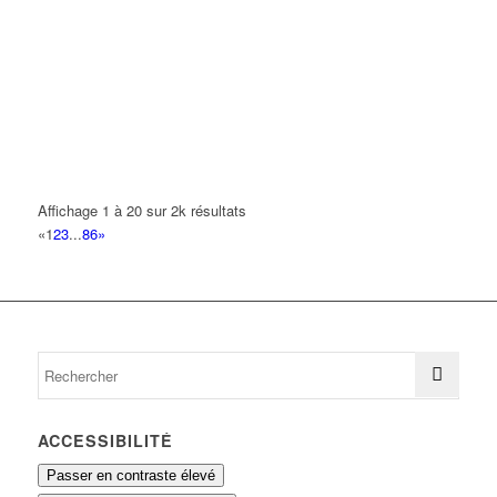
VICTOR
44 Avenue de Général de Lestrain 93420 VILLEPINTE
0.1 km
ENTREPRISE POIFFAIT
12 Avenue Auguste Blanqui 93420 VILLEPINTE
0.11 km
DEEP ISOLATION
7 Avenue des Nymphes 93420 VILLEPINTE
0.12 km
Affichage 1 à 20 sur 2k résultats
«
1
2
3
...
86
»
PHARMACIE DU VERT GALANT
10 Avenue Auguste Blanqui 93420 VILLEPINTE
0.12 km
01 48 61 51 34
01 48 61 51 34
ACCESSIBILITÉ
Passer en contraste élevé