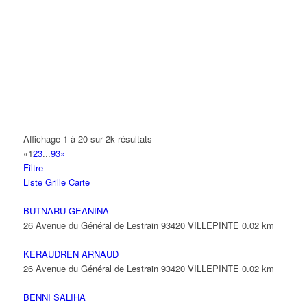
A.Y.S.N
14 Allée Fénelon 93420 VILLEPINTE
A2B TRANSPORTS
165 Allée des Erables 93420 VILLEPINTE
AB AUTO
15 Avenue de Jussieu 93420 VILLEPINTE
ABBAOUI TOUFIK
Affichage 1 à 20 sur 2k résultats
10 Allée Georges Gershwin 93420 VILLEPINTE
«
1
2
3
...
93
»
Filtre
ABBES SARAH
Liste
Grille
Carte
14 Avenue de la Gare 93420 VILLEPINTE
BUTNARU GEANINA
26 Avenue du Général de Lestrain 93420 VILLEPINTE
0.02 km
KERAUDREN ARNAUD
26 Avenue du Général de Lestrain 93420 VILLEPINTE
0.02 km
BENNI SALIHA