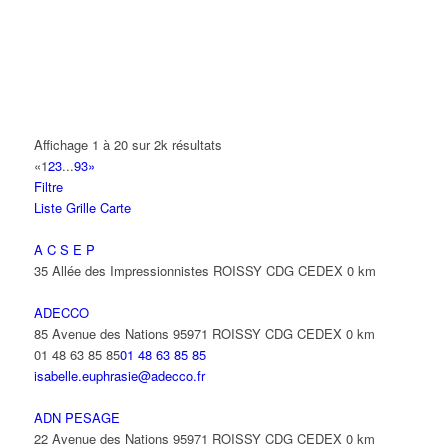
A2B TRANSPORTS
165 Allée des Erables 93420 VILLEPINTE
AB AUTO
15 Avenue de Jussieu 93420 VILLEPINTE
ABBAOUI TOUFIK
Affichage 1 à 20 sur 2k résultats
10 Allée Georges Gershwin 93420 VILLEPINTE
«
1
2
3
...
93
»
Filtre
ABBES SARAH
Liste
Grille
Carte
14 Avenue de la Gare 93420 VILLEPINTE
A C S E P
35 Allée des Impressionnistes ROISSY CDG CEDEX
0 km
ADECCO
85 Avenue des Nations 95971 ROISSY CDG CEDEX
0 km
01 48 63 85 85
01 48 63 85 85
isabelle.euphrasie@adecco.fr
ADN PESAGE
22 Avenue des Nations 95971 ROISSY CDG CEDEX
0 km