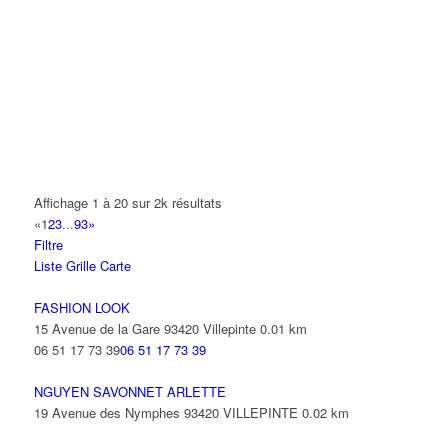
A.Y.S.N
14 Allée Fénelon 93420 VILLEPINTE
A2B TRANSPORTS
165 Allée des Erables 93420 VILLEPINTE
AB AUTO
15 Avenue de Jussieu 93420 VILLEPINTE
ABBAOUI TOUFIK
Affichage 1 à 20 sur 2k résultats
10 Allée Georges Gershwin 93420 VILLEPINTE
«
1
2
3
...
93
»
Filtre
ABBES SARAH
Liste
Grille
Carte
14 Avenue de la Gare 93420 VILLEPINTE
FASHION LOOK
15 Avenue de la Gare 93420 Villepinte
0.01 km
06 51 17 73 39
06 51 17 73 39
NGUYEN SAVONNET ARLETTE
19 Avenue des Nymphes 93420 VILLEPINTE
0.02 km