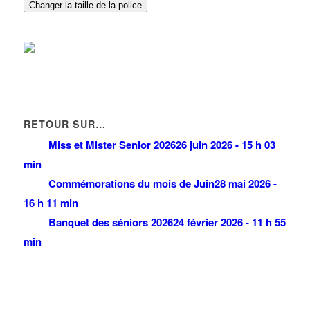
21 Avenue de la Gare 93420 VILLEPINTE
0.04 km
Changer la taille de la police
LABICHE CHRISTOPHE
21 Avenue de la Gare 93420 VILLEPINTE
0.04 km
RETOUR SUR…
Miss et Mister Senior 2026
26 juin 2026 - 15 h 03
min
Commémorations du mois de Juin
28 mai 2026 -
16 h 11 min
Banquet des séniors 2026
24 février 2026 - 11 h 55
min