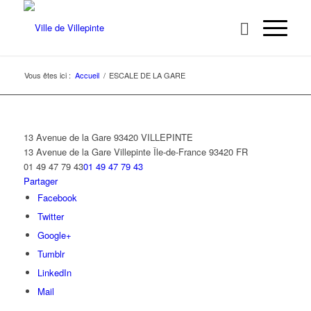
Vous êtes ici :
Accueil
/
ESCALE DE LA GARE
13 Avenue de la Gare 93420 VILLEPINTE
13 Avenue de la Gare
Villepinte
Île-de-France
93420
FR
01 49 47 79 43
01 49 47 79 43
Partager
Facebook
Twitter
Google+
Tumblr
LinkedIn
Mail