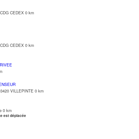
Y CDG CEDEX
0 km
Y CDG CEDEX
0 km
RIVEE
km
ENSEUR
 93420 VILLEPINTE
0 km
e
0 km
te est déplacée
e
0 km