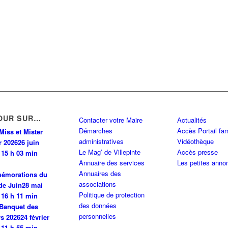
PINTE
0 km
INTE
0 km
OUR SUR…
Contacter votre Maire
Actualités
Démarches
Accès Portail fam
PINTE
0 km
Miss et Mister
administratives
Vidéothèque
r 2026
26 juin
Le Mag’ de Villepinte
Accès presse
 15 h 03 min
Annuaire des services
Les petites anno
0 km
Annuaires des
émorations du
associations
de Juin
28 mai
Politique de protection
 N 93420 VILLEPINTE
0 km
 16 h 11 min
des données
Banquet des
personnelles
rs 2026
24 février
 11 h 55 min