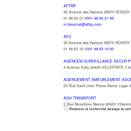
AFTRP
93 Avenue des Nations 95970 ROISS
01 48 63 21 95
01 48 63 21 95
m.bourmat@aftrp.com
AFU
93 Avenue des Nations 95970 ROISS
01 48 63 10 00
01 48 63 10 00
AGENCEM SURVEILLANCE SECUR P
4 Avenue Sully 93420 VILLEPINTE
0 
AGENCEMENT AMEUBLEMENT ASC
23 Rue Saint-John Perse Alexis Leger
AGH TRANSPORT
2 Rue Nicephore Niepce 93420 Villepint
Relancer la recherche lorsque la car
AGILITY
9 Rue des Trois Soeurs 93420 Villepint
01 49 38 33 10
01 49 38 33 10