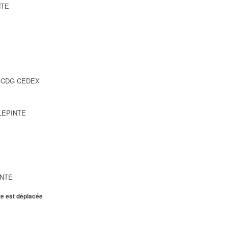
NTE
SY CDG CEDEX
LLEPINTE
INTE
te est déplacée