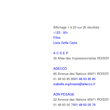
AB AUTO
15 Avenue de Jussieu 93420 VILLEPI
ABBAOUI TOUFIK
Affichage 1 à 20 sur 2k résultats
10 Allée Georges Gershwin 93420 VIL
«
1
2
3
...
93
»
Filtre
ABBES SARAH
Liste
Grille
Carte
14 Avenue de la Gare 93420 VILLEPIN
A C S E P
35 Allée des Impressionnistes ROIS
ADECCO
85 Avenue des Nations 95971 ROISS
01 48 63 85 85
01 48 63 85 85
isabelle.euphrasie@adecco.fr
ADN PESAGE
22 Avenue des Nations 95971 ROISS
01 48 63 00 76
01 48 63 00 76