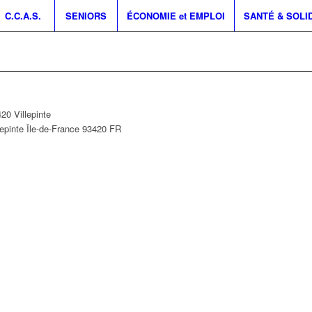
C.C.A.S.
SENIORS
ÉCONOMIE et EMPLOI
SANTÉ & SOLI
20 Villepinte
lepinte
Île-de-France
93420
FR