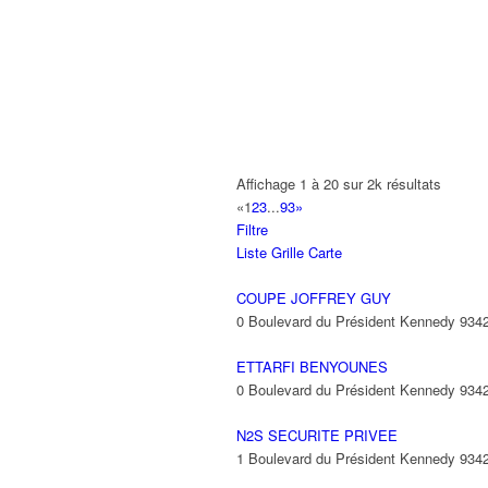
A2B TRANSPORTS
165 Allée des Erables 93420 VILLEPI
AB AUTO
15 Avenue de Jussieu 93420 VILLEPI
ABBAOUI TOUFIK
Affichage 1 à 20 sur 2k résultats
10 Allée Georges Gershwin 93420 VIL
«
1
2
3
...
93
»
Filtre
ABBES SARAH
Liste
Grille
Carte
14 Avenue de la Gare 93420 VILLEPIN
COUPE JOFFREY GUY
0 Boulevard du Président Kennedy 93
ETTARFI BENYOUNES
0 Boulevard du Président Kennedy 93
N2S SECURITE PRIVEE
1 Boulevard du Président Kennedy 93420