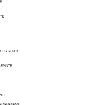
TE
NTE
SY CDG CEDEX
LLEPINTE
INTE
te est déplacée