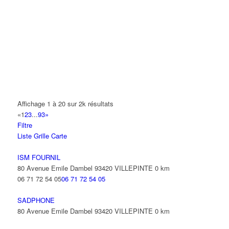
A.Y.S.N
14 Allée Fénelon 93420 VILLEPINTE
A2B TRANSPORTS
165 Allée des Erables 93420 VILLEPINTE
AB AUTO
15 Avenue de Jussieu 93420 VILLEPINTE
ABBAOUI TOUFIK
Affichage 1 à 20 sur 2k résultats
10 Allée Georges Gershwin 93420 VILLEPINTE
«
1
2
3
...
93
»
Filtre
ABBES SARAH
Liste
Grille
Carte
14 Avenue de la Gare 93420 VILLEPINTE
ISM FOURNIL
80 Avenue Emile Dambel 93420 VILLEPINTE
0 km
06 71 72 54 05
06 71 72 54 05
SADPHONE
80 Avenue Emile Dambel 93420 VILLEPINTE
0 km