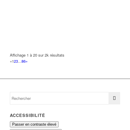
TRANSPORT 2000
8 Rue Fragonard 93420 VILLEPINTE
0.13 km
ITM
26 Avenue Pasteur 93420 VILLEPINTE
0.14 km
CHAHOUR JAMAL
1-3 Rue Nicéphore Niepce 93420 VILLEPINTE
0.15 km
Affichage 1 à 20 sur 2k résultats
01 48 60 83 97
01 48 60 83 97
«
1
2
3
...
86
»
CHERIF MOHAMMED
24 Avenue de Jussieu 93420 VILLEPINTE
0.15 km
ACCESSIBILITÉ
Passer en contraste élevé