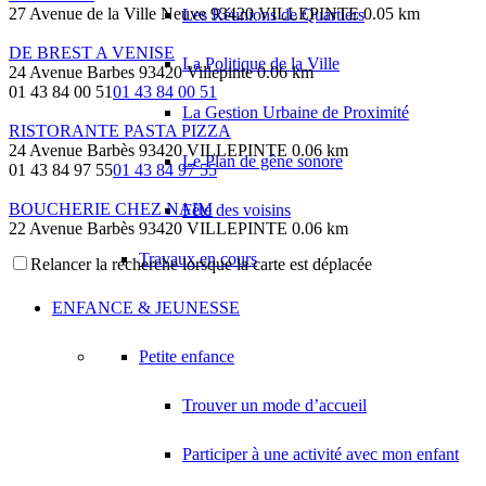
27 Avenue de la Ville Neuve 93420 VILLEPINTE
0.05 km
Les Réunions de Quartiers
DE BREST A VENISE
La Politique de la Ville
24 Avenue Barbes 93420 Villepinte
0.06 km
01 43 84 00 51
01 43 84 00 51
La Gestion Urbaine de Proximité
RISTORANTE PASTA PIZZA
24 Avenue Barbès 93420 VILLEPINTE
0.06 km
Le Plan de gêne sonore
01 43 84 97 55
01 43 84 97 55
BOUCHERIE CHEZ NAIM
Fête des voisins
22 Avenue Barbès 93420 VILLEPINTE
0.06 km
Travaux en cours
Relancer la recherche lorsque la carte est déplacée
CHURRASQUEIRA NOVA ESTRELA
22 Avenue Barbes 93420 Villepinte
0.06 km
09 73 15 30 37
09 73 15 30 37
ENFANCE & JEUNESSE
PTIT HADDAD MARC CHEMAOUN
Petite enfance
20 Avenue Barbes 93420 VILLEPINTE
0.07 km
01 48 60 68 79
01 48 60 68 79
Trouver un mode d’accueil
RETOUCHERIE / PRESSING
20 Avenue Barbès 93420 VILLEPINTE
0.07 km
Participer à une activité avec mon enfant
06 32 43 68 09
06 32 43 68 09