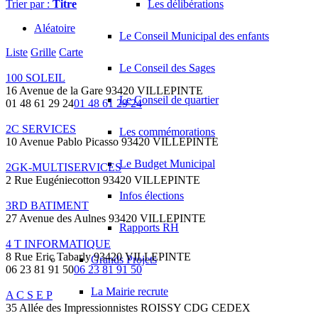
Trier par :
Titre
Les délibérations
Aléatoire
Le Conseil Municipal des enfants
Liste
Grille
Carte
Le Conseil des Sages
100 SOLEIL
16 Avenue de la Gare 93420 VILLEPINTE
Le Conseil de quartier
01 48 61 29 24
01 48 61 29 24
2C SERVICES
Les commémorations
10 Avenue Pablo Picasso 93420 VILLEPINTE
Le Budget Municipal
2GK-MULTISERVICES
2 Rue Eugéniecotton 93420 VILLEPINTE
Infos élections
3RD BATIMENT
27 Avenue des Aulnes 93420 VILLEPINTE
Rapports RH
4 T INFORMATIQUE
8 Rue Eric Tabarly 93420 VILLEPINTE
Grands Projets
06 23 81 91 50
06 23 81 91 50
La Mairie recrute
A C S E P
35 Allée des Impressionnistes ROISSY CDG CEDEX