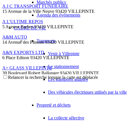
Marchés publics
A J C TRANSPORT FUNERAIRE
15 Avenue de la Ville Neuve 93420 VILLEPINTE
Agenda des événements
A L'ULTIME REPOS
5 Avenue Barbes 93420 VILLEPINTE
CADRE DE VIE
A&M AUTO
Transports
14 Avenue des Pinsons 93420 VILLEPINTE
A&N EXPORTS LTD
Venir à Villepinte
6 Place Edison 93420 VILLEPINTE
Le stationnement
A+ GLASS VILLEPINTE
39 Boulevard Robert Ballanger 93420 VILLEPINTE
Relancer la recherche lorsque la carte est déplacée
01 41 52 34 78
01 41 52 34 78
Les transports adaptés
A.B METAL SERRURERIE METALLLERIE
Des véhicules électriques utilisés par la ville
57 Boulevard Circulaire 93420 VILLEPINTE
A.F.M. DISTRIBUTION
Propreté et déchets
21 Avenue du Chemin de Fer 93420 Villepinte
09 66 91 74 67
09 66 91 74 67
La collecte sélective
A.S.B