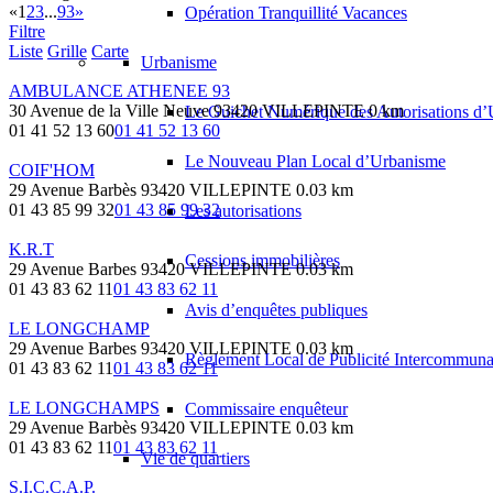
«
1
2
3
...
93
»
Opération Tranquillité Vacances
Filtre
Liste
Grille
Carte
Urbanisme
AMBULANCE ATHENEE 93
30 Avenue de la Ville Neuve 93420 VILLEPINTE
0 km
Le Guichet Numérique des Autorisations 
01 41 52 13 60
01 41 52 13 60
Le Nouveau Plan Local d’Urbanisme
COIF'HOM
29 Avenue Barbès 93420 VILLEPINTE
0.03 km
01 43 85 99 32
01 43 85 99 32
Les autorisations
K.R.T
Cessions immobilières
29 Avenue Barbes 93420 VILLEPINTE
0.03 km
01 43 83 62 11
01 43 83 62 11
Avis d’enquêtes publiques
LE LONGCHAMP
29 Avenue Barbes 93420 VILLEPINTE
0.03 km
Règlement Local de Publicité Intercommuna
01 43 83 62 11
01 43 83 62 11
LE LONGCHAMPS
Commissaire enquêteur
29 Avenue Barbès 93420 VILLEPINTE
0.03 km
01 43 83 62 11
01 43 83 62 11
Vie de quartiers
S.I.C.C.A.P.