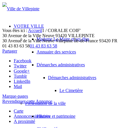
VOTRE VILLE
Vous êtes ici :
Accueil
1
/
CORALIE COIF'
30 Avenue de la Ville Neuve 93420 VILLEPINTE
Madame La Maire et ses élus
30 Avenue de la Ville Neuve
Villepinte
Île-de-France
93420
FR
01 43 83 63 58
01 43 83 63 58
Partager
Annuaire des services
Facebook
Démarches administratives
Twitter
Google+
Tumblr
Démarches administratives
LinkedIn
Mail
Le Cimetière
Marque-pages
Revendiquer cette Annonce
Présentation de la ville
Carte
Annonces similaires
Histoire et patrimoine
A proximité