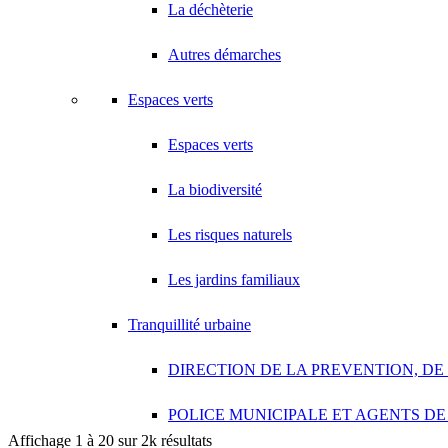
18 Avenue Saint-Saëns 93420 VILLEPINTE
La déchèterie
A.V PLUS TECHNOLOGY
Autres démarches
28 Rue Vincent d'Indy 93420 VILLEPINTE
A.Y.S.N
Espaces verts
14 Allée Fénelon 93420 VILLEPINTE
Espaces verts
A2B TRANSPORTS
165 Allée des Erables 93420 VILLEPINTE
La biodiversité
AB AUTO
15 Avenue de Jussieu 93420 VILLEPINTE
Les risques naturels
ABBAOUI TOUFIK
10 Allée Georges Gershwin 93420 VILLEPINTE
Les jardins familiaux
ABBES SARAH
Tranquillité urbaine
14 Avenue de la Gare 93420 VILLEPINTE
DIRECTION DE LA PREVENTION, DE
POLICE MUNICIPALE ET AGENTS DE
Affichage 1 à 20 sur 2k résultats