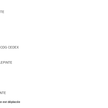
NTE
SY CDG CEDEX
LLEPINTE
INTE
te est déplacée