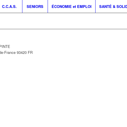
C.C.A.S.
SENIORS
ÉCONOMIE et EMPLOI
SANTÉ & SOLI
EPINTE
-de-France
93420
FR