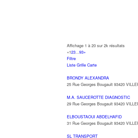
A2B TRANSPORTS
165 Allée des Erables 93420 VILLEPI
AB AUTO
15 Avenue de Jussieu 93420 VILLEPI
ABBAOUI TOUFIK
Affichage 1 à 20 sur 2k résultats
10 Allée Georges Gershwin 93420 VIL
«
1
2
3
...
93
»
Filtre
ABBES SARAH
Liste
Grille
Carte
14 Avenue de la Gare 93420 VILLEPIN
BRONDY ALEXANDRA
25 Rue Georges Bougault 93420 VILL
M.A. SAUCEROTTE DIAGNOSTIC
29 Rue Georges Bougault 93420 VILL
ELBOUSTAOUI ABDELHAFID
31 Rue Georges Bougault 93420 VILL
SL TRANSPORT