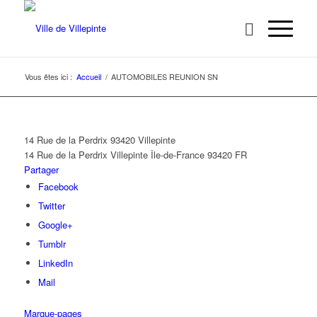
Vous êtes ici :
Accueil
/
AUTOMOBILES REUNION SN
14 Rue de la Perdrix 93420 Villepinte
14 Rue de la Perdrix
Villepinte
Île-de-France
93420
FR
Partager
Facebook
Twitter
Google+
Tumblr
LinkedIn
Mail
Marque-pages