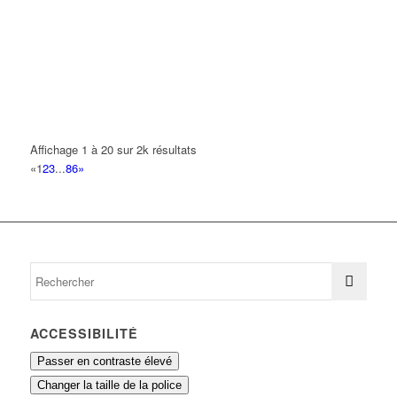
IS2 INFORMATIQUE SERVICE SUPPORT SARL
14 Rue de la Perdrix 93420 VILLEPINTE
0 km
GREEN HOTELS
62 Rue de la Perdrix 93420 VILLEPINTE
0.11 km
01 48 63 80 85
01 48 63 80 85
Affichage 1 à 20 sur 2k résultats
ADVEO FRANCE
«
1
2
3
...
86
»
47 Allée des Impressionnistes 93420 Villepinte
0.22 km
BRINK'S SECURITY SERVICES
47 Allée des Impressionnistes 93420 VILLEPINTE
0.22 km
01 48 17 71 80
01 48 17 71 80
PRIMAREA
47 Allée des Impressionnistes 93420 VILLEPINTE
0.22 km
ACCESSIBILITÉ
Passer en contraste élevé
Changer la taille de la police