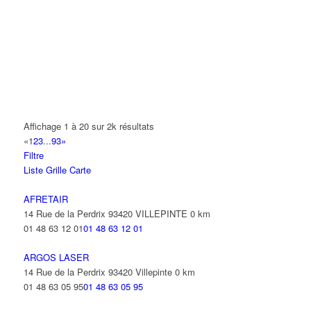
14 Allée Fénelon 93420 VILLEPINTE
A2B TRANSPORTS
165 Allée des Erables 93420 VILLEPINTE
AB AUTO
15 Avenue de Jussieu 93420 VILLEPINTE
ABBAOUI TOUFIK
Affichage 1 à 20 sur 2k résultats
10 Allée Georges Gershwin 93420 VILLEPINTE
«
1
2
3
...
93
»
Filtre
ABBES SARAH
Liste
Grille
Carte
14 Avenue de la Gare 93420 VILLEPINTE
AFRETAIR
14 Rue de la Perdrix 93420 VILLEPINTE
0 km
01 48 63 12 01
01 48 63 12 01
ARGOS LASER
14 Rue de la Perdrix 93420 Villepinte
0 km
01 48 63 05 95
01 48 63 05 95